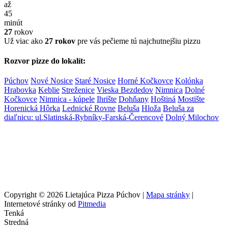
až
45
minút
27
rokov
Už viac ako
27 rokov
pre vás pečieme tú najchutnejšiu pizzu
Rozvor pizze do lokalít:
Púchov
Nové Nosice
Staré Nosice
Horné Kočkovce
Kolónka
Hrabovka
Keblie
Streženice
Vieska Bezdedov
Nimnica
Dolné
Kočkovce
Nimnica - kúpele
Ihrište
Dohňany
Hoštiná
Mostište
Horenická Hôrka
Lednické Rovne
Beluša
Hloža
Beluša za
diaľnicu: ul.Slatinská-Rybníky-Farská-Čerencové
Dolný Milochov
Copyright © 2026 Lietajúca Pizza Púchov |
Mapa stránky
|
Internetové stránky od
Pitmedia
Tenká
Stredná