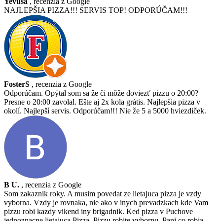
Yevusa
, recenzia z Google
NAJLEPŠIA PIZZA!!! SERVIS TOP! ODPORÚČAM!!!
FosterS
, recenzia z Google
Odporúčam. Opýtal som sa že či môže doviezť pizzu o 20:00?
Presne o 20:00 zavolal. Ešte aj 2x kola grátis. Najlepšia pizza v
okolí. Najlepší servis. Odporúčam!!! Nie že 5 a 5000 hviezdiček.
B U.
, recenzia z Google
Som zakaznik roky. A musim povedat ze lietajuca pizza je vzdy
vyborna. Vzdy je rovnaka, nie ako v inych prevadzkach kde Vam
pizzu robi kazdy vikend iny brigadnik. Ked pizza v Puchove
jednoznacne lietajuca Pizza. Pizzu robite vybornu. Pani co robia