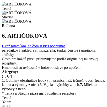
Tenká
Stredná
Rodinná
6.
ARTIČOKOVÁ
Ukáž priateľom, na čom si ideš pochutnať
paradajkový základ, syr mozzarella, šunka, čerstvé šampiňóny,
artičoky
Cesto pre každú pizzu pripravujeme podľa originálnej talianskej
receptúry.
Hmotnosti sú uvádzané v hotovom stave po upečení.
Alergény:
(1,3,7)
1.
Obilniny obsahujúce lepok (t.j. pšenica, raž, jačmeň, ovos, špalda,
kamut a výrobky z nich).
3.
Vajcia a výrobky z nich.
7.
Mlieko a
výrobky z neho.
* Tenká a Stredná pizza majú rozdielne receptúry
Tenká
32 cm
410 g