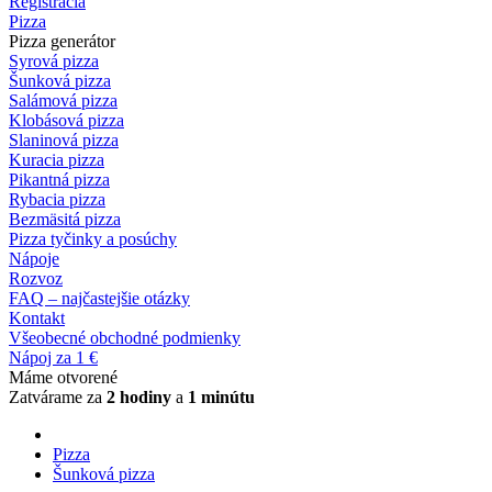
Registrácia
Pizza
Pizza generátor
Syrová pizza
Šunková pizza
Salámová pizza
Klobásová pizza
Slaninová pizza
Kuracia pizza
Pikantná pizza
Rybacia pizza
Bezmäsitá pizza
Pizza tyčinky a posúchy
Nápoje
Rozvoz
FAQ – najčastejšie otázky
Kontakt
Všeobecné obchodné podmienky
Nápoj za 1 €
Máme otvorené
Zatvárame za
2 hodiny
a
1 minútu
Pizza
Šunková pizza