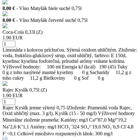
8.00 €
- Víno Matyšák biele suché 0,75l
8.00 €
- Víno Matyšák červené suché 0,75l
Coca-Cola 0,33l (Z)
1.90 EUR
Limonáda s kolovou príchuťou. Sýtená oxidom uhličitým. Zloženie:
voda, fruktózo-glukózový sirup, oxid uhličitý, farbivo: E 150d,
kyselina: kyselina fosforečná, prírodné arómy vrátane kofeínu.
Výživové hodnoty: 100 ml Energia kJ (kcal) 190 (45) Tuky
0 g z toho nasýtené mastné kyseliny 0 g Sacharidy 11,2 g z
toho cukry 11,2 g Bielkoviny 0 g Soľ 0 g
Rajec Kyslík 0,75l (Z)
1.90 EUR
Rajec Kyslík jemne sýtený 0,75 lZloženie: Pramenitá voda Rajec,
Oxid uhličitý (max. 3 g/l), Kyslík (15 - 50 mg/l) Výživové hodnoty
Minerálne zloženie prameňa: Katióny: mg/l Ca²⁺87,0 Mg²⁺19,2
Na⁺2,6 K⁺1,1 Anióny: mg/l HCO₃⁻324 SO₄²⁻19,0 NO₃⁻6,9 CI⁻4,8
F⁻<0,1 Celkové množstvo rozpustených látok: 300 mg/l