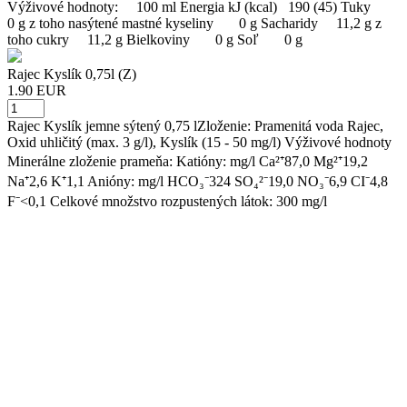
Výživové hodnoty: 100 ml Energia kJ (kcal) 190 (45) Tuky
0 g z toho nasýtené mastné kyseliny 0 g Sacharidy 11,2 g z
toho cukry 11,2 g Bielkoviny 0 g Soľ 0 g
Rajec Kyslík 0,75l (Z)
1.90 EUR
Rajec Kyslík jemne sýtený 0,75 lZloženie: Pramenitá voda Rajec,
Oxid uhličitý (max. 3 g/l), Kyslík (15 - 50 mg/l) Výživové hodnoty
Minerálne zloženie prameňa: Katióny: mg/l Ca²⁺87,0 Mg²⁺19,2
Na⁺2,6 K⁺1,1 Anióny: mg/l HCO₃⁻324 SO₄²⁻19,0 NO₃⁻6,9 CI⁻4,8
F⁻<0,1 Celkové množstvo rozpustených látok: 300 mg/l
Zlatý Bažant Radler 0,0% Citrón 0,5l (Z)
2.00 EUR
Zlatý Bažant Radler 0,0% Citrón. Spojením nealkoholického piva
Zlatý Bažant s osviežujúcou limonádou vznikol jedinečný Radler
0,0% – úplne bez alkoholu. Náznak pivnej horkosti, sviežosť
citrónu a vôňa chmeľu z neho robia dokonalé osvieženie, ktoré si
môžete dopriať nielen pri športe, ale aj za volantom auta. Naše
Radlery 0,0% varíme zo 100% prírodných ingrediencií, bez
konzervantov a umelých farbív.