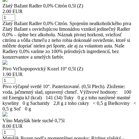
Zlatý Bažant Radler 0,0% Citrón 0,5l (Z)
2.00 EUR
Zlatý Bažant Radler 0,0% Citrón. Spojením nealkoholického piva
Zlatý Bažant s osviežujúcou limonádou vznikol jedinečný Radler
0,0% – úplne bez alkoholu. Náznak pivnej horkosti, sviežosť
citrónu a vôňa chmeľu z neho robia dokonalé osvieženie, ktoré si
môžete dopriať nielen pri športe, ale aj za volantom auta. Naše
Radlery 0,0% varíme zo 100% prírodných ingrediencií, bez
konzervantov a umelých farbív.
Pivo Veľkopopovický Kozel 10° 0,5l (Z)
1.90 EUR
Pivo výčapné svetlé 10°. Pasterizované. (0,5l Plech). Zloženie:
voda, jačmenný slad, upravený chmeľ. Výživové hodnoty: 100
ml Energia kJ (kcal) 141 (34) Tuky 0 g z toho nasýtené mastné
kyseliny 0 g Sacharidy 2,8 g z toho cukry < 0,5 g Bielkoviny <
0,5 g Soľ 0 g
Víno Matyšák biele suché 0,75l
8.00 EUR
Matyšák Bozen podľa momentálnej ponuky: Rizling vlašský -