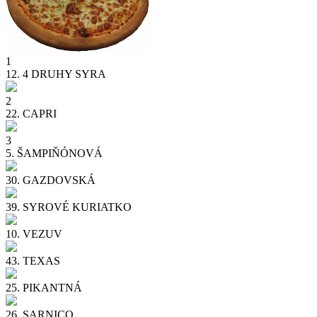
1
12.
4 DRUHY SYRA
2
22.
CAPRI
3
5.
ŠAMPIŇÓNOVÁ
30.
GAZDOVSKÁ
39.
SYROVÉ KURIATKO
10.
VEZUV
43.
TEXAS
25.
PIKANTNÁ
26.
SARNICO