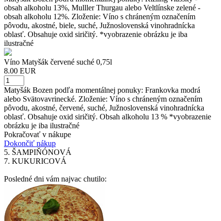
obsah alkoholu 13%, Mulller Thurgau alebo Veltlínske zelené -
obsah alkoholu 12%. Zloženie: Víno s chráneným označením
pôvodu, akostné, biele, suché, Južnoslovenská vinohradnícka
oblasť. Obsahuje oxid siričitý. *vyobrazenie obrázku je iba
ilustračné
Víno Matyšák červené suché 0,75l
8.00 EUR
Matyšák Bozen podľa momentálnej ponuky: Frankovka modrá
alebo Svätovavrinecké. Zloženie: Víno s chráneným označením
pôvodu, akostné, červené, suché, Južnoslovenská vinohradnícka
oblasť. Obsahuje oxid siričitý. Obsah alkoholu 13 % *vyobrazenie
obrázku je iba ilustračné
Pokračovať v nákupe
Dokončiť nákup
5.
ŠAMPIŇÓNOVÁ
7.
KUKURICOVÁ
Posledné dni vám najvac chutilo: