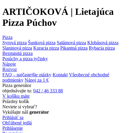
ARTIČOKOVÁ | Lietajúca
Pizza Púchov
Pizza
Syrová pizza
Šunková pizza
Salámová pizza
Klobásová pizza
Slaninová pizza
Kuracia pizza
Pikantná pizza
Rybacia pizza
Bezmäsitá pizza
Posúchy a pizza tyčinky
Nápoje
Rozvoz
FAQ – najčastejšie otázky
Kontakt
Všeobecné obchodné
podmienky
Nápoj za 1 €
Pizza generátor
objednávajte tu:
042 / 46 333 88
V košíku máte
Prázdny košík
Neviete si vybrať?
Vykúšajte náš
generátor
Prihlásiť sa
Obľúbené jedlá
Prihlásenie