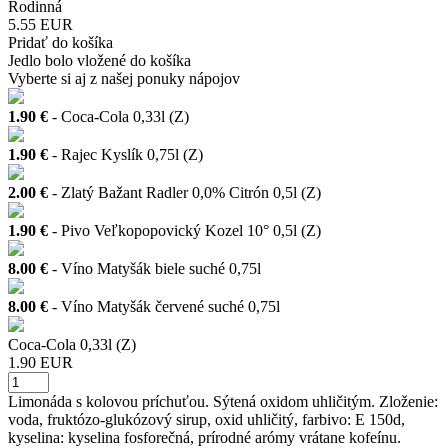
Rodinná
5.55 EUR
Pridať do košíka
Jedlo bolo vložené do košíka
Vyberte si aj z našej ponuky nápojov
1.90 €
- Coca-Cola 0,33l (Z)
1.90 €
- Rajec Kyslík 0,75l (Z)
2.00 €
- Zlatý Bažant Radler 0,0% Citrón 0,5l (Z)
1.90 €
- Pivo Veľkopopovický Kozel 10° 0,5l (Z)
8.00 €
- Víno Matyšák biele suché 0,75l
8.00 €
- Víno Matyšák červené suché 0,75l
Coca-Cola 0,33l (Z)
1.90 EUR
Limonáda s kolovou príchuťou. Sýtená oxidom uhličitým. Zloženie:
voda, fruktózo-glukózový sirup, oxid uhličitý, farbivo: E 150d,
kyselina: kyselina fosforečná, prírodné arómy vrátane kofeínu.