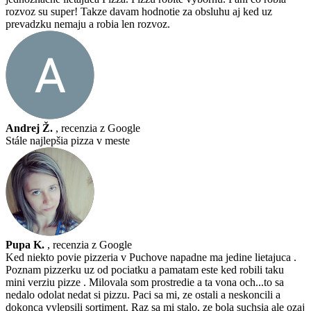
rozvoz su super! Takze davam hodnotie za obsluhu aj ked uz
prevadzku nemaju a robia len rozvoz.
Andrej Ž.
, recenzia z Google
Stále najlepšia pizza v meste
Pupa K.
, recenzia z Google
Ked niekto povie pizzeria v Puchove napadne ma jedine lietajuca .
Poznam pizzerku uz od pociatku a pamatam este ked robili taku
mini verziu pizze . Milovala som prostredie a ta vona och...to sa
nedalo odolat nedat si pizzu. Paci sa mi, ze ostali a neskoncili a
dokonca vylepsili sortiment. Raz sa mi stalo, ze bola suchsia ale ozaj