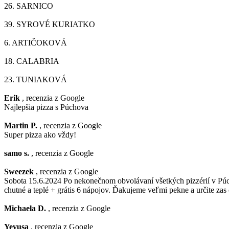
26.
SARNICO
39.
SYROVÉ KURIATKO
6.
ARTIČOKOVÁ
18.
CALABRIA
23.
TUNIAKOVÁ
Erik
, recenzia z Google
Najlepšia pizza s Púchova
Martin P.
, recenzia z Google
Super pizza ako vždy!
samo s.
, recenzia z Google
Sweezek
, recenzia z Google
Sobota 15.6.2024 Po nekonečnom obvolávaní všetkých pizzérií v Púcho
chutné a teplé + grátis 6 nápojov. Ďakujeme veľmi pekne a určite zas
Michaela D.
, recenzia z Google
Yevusa
, recenzia z Google