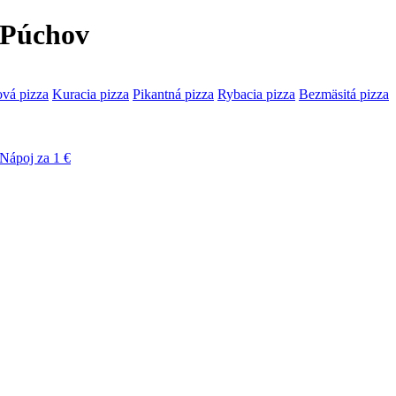
a Púchov
ová pizza
Kuracia pizza
Pikantná pizza
Rybacia pizza
Bezmäsitá pizza
Nápoj za 1 €