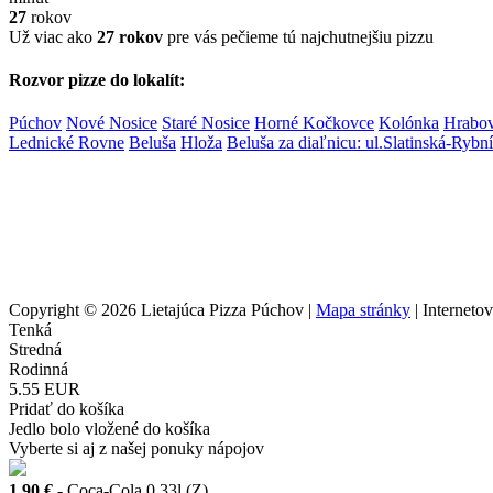
27
rokov
Už viac ako
27 rokov
pre vás pečieme tú najchutnejšiu pizzu
Rozvor pizze do lokalít:
Púchov
Nové Nosice
Staré Nosice
Horné Kočkovce
Kolónka
Hrabo
Lednické Rovne
Beluša
Hloža
Beluša za diaľnicu: ul.Slatinská-Ryb
Copyright © 2026 Lietajúca Pizza Púchov |
Mapa stránky
| Interneto
Tenká
Stredná
Rodinná
5.55 EUR
Pridať do košíka
Jedlo bolo vložené do košíka
Vyberte si aj z našej ponuky nápojov
1.90 €
- Coca-Cola 0,33l (Z)