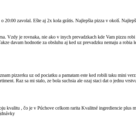
20:00 zavolal. Ešte aj 2x kola grátis. Najlepšia pizza v okolí. Najlep
rna. Vzdy je rovnaka, nie ako v inych prevadzkach kde Vam pizzu rob
! Takze davam hodnotie za obsluhu aj ked uz prevadzku nemaju a robia l
nam pizzerku uz od pociatku a pamatam este ked robili taku mini verziu
ortiment. Raz sa mi stalo, ze bola suchsia ale ozaj staci dat o jednu vrst
ju kvalitu , čo je v Púchove celkom rarita Kvalitné ingrediencie plus m
ejdnávky