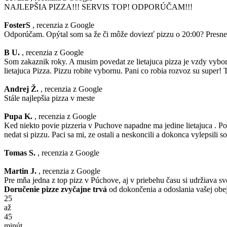
NAJLEPŠIA PIZZA!!! SERVIS TOP! ODPORÚČAM!!!
FosterS
, recenzia z Google
Odporúčam. Opýtal som sa že či môže doviezť pizzu o 20:00? Presne o 
B U.
, recenzia z Google
Som zakaznik roky. A musim povedat ze lietajuca pizza je vzdy vybo
lietajuca Pizza. Pizzu robite vybornu. Pani co robia rozvoz su super
Andrej Ž.
, recenzia z Google
Stále najlepšia pizza v meste
Pupa K.
, recenzia z Google
Ked niekto povie pizzeria v Puchove napadne ma jedine lietajuca . Poz
nedat si pizzu. Paci sa mi, ze ostali a neskoncili a dokonca vylepsili s
Tomas S.
, recenzia z Google
Martin J.
, recenzia z Google
Pre mňa jedna z top pizz v Púchove, aj v priebehu času si udržiava svo
Doručenie pizze zvyčajne trvá
od dokončenia a odoslania vašej ob
25
až
45
minút