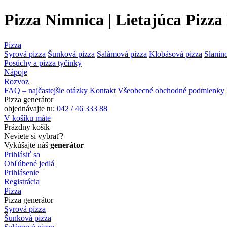
Pizza Nimnica | Lietajúca Pizz
Pizza
Syrová pizza
Šunková pizza
Salámová pizza
Klobásová pizza
Slanin
Posúchy a pizza tyčinky
Nápoje
Rozvoz
FAQ – najčastejšie otázky
Kontakt
Všeobecné obchodné podmienky
Pizza generátor
objednávajte tu:
042 / 46 333 88
V košíku máte
Prázdny košík
Neviete si vybrať?
Vykúšajte náš
generátor
Prihlásiť sa
Obľúbené jedlá
Prihlásenie
Registrácia
Pizza
Pizza generátor
Syrová pizza
Šunková pizza