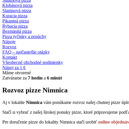
Salámová pizza
Klobásová pizza
Slaninová pizza
Kuracia pizza
Pikantná pizza
Rybacia pizza
Bezmäsitá pizza
Pizza tyčinky a posúchy
Nápoje
Rozvoz
FAQ – najčastejšie otázky
Kontakt
Všeobecné obchodné podmienky
Nápoj za 1 €
Máme otvorené
Zatvárame za
7 hodín
a
6 minút
Rozvoz pizze Nimnica
Aj v lokalite
Nimnica
vám ponúkame rozvoz našej chutnej pizze úpl
Stačí si vybrať z našej širokej ponuky pizze, ktoré pripravujeme podľa
Pre doručenie pizze do lokality Nimnica stačí urobiť
online objedná