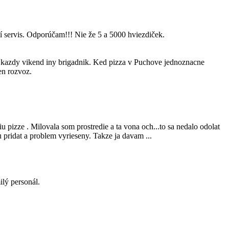
ší servis. Odporúčam!!! Nie že 5 a 5000 hviezdiček.
i kazdy vikend iny brigadnik. Ked pizza v Puchove jednoznacne
en rozvoz.
 pizze . Milovala som prostredie a ta vona och...to sa nedalo odolat
vu pridat a problem vyrieseny. Takze ja davam ...
ilý personál.