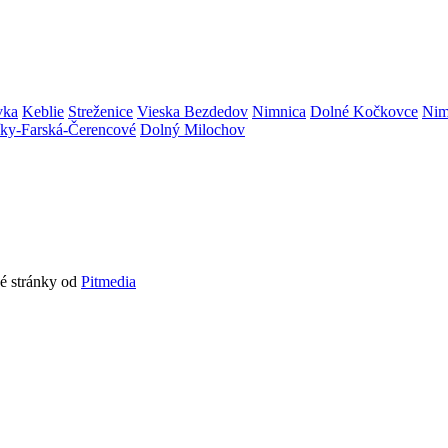
vka
Keblie
Streženice
Vieska Bezdedov
Nimnica
Dolné Kočkovce
Nim
níky-Farská-Čerencové
Dolný Milochov
vé stránky od
Pitmedia