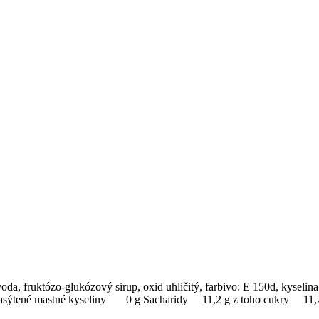
a, fruktózo-glukózový sirup, oxid uhličitý, farbivo: E 150d, kyselina
 nasýtené mastné kyseliny 0 g Sacharidy 11,2 g z toho cukry 