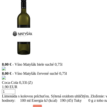
8.00 €
- Víno Matyšák biele suché 0,75l
8.00 €
- Víno Matyšák červené suché 0,75l
Coca-Cola 0,33l (Z)
1.90 EUR
Limonáda s kolovou príchuťou. Sýtená oxidom uhličitým. Zloženie: vod
hodnoty: 100 ml Energia kJ (kcal) 190 (45) Tuky 0 g z toho