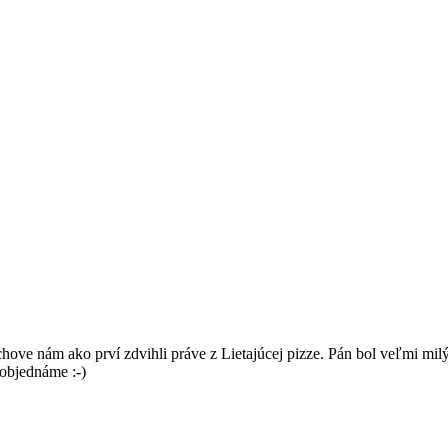
ve nám ako prví zdvihli práve z Lietajúcej pizze. Pán bol veľmi milý
 objednáme :-)