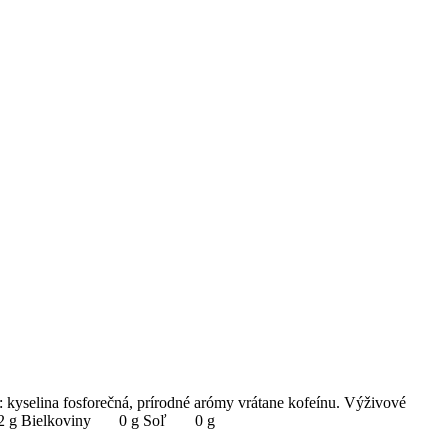
: kyselina fosforečná, prírodné arómy vrátane kofeínu. Výživové
11,2 g Bielkoviny 0 g Soľ 0 g