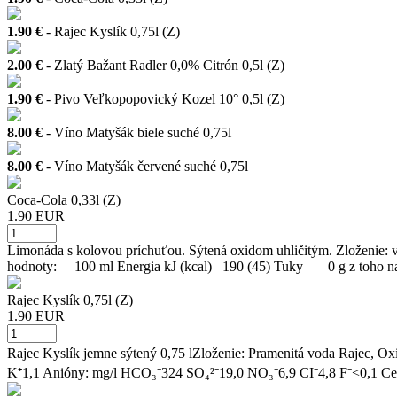
1.90 €
- Rajec Kyslík 0,75l (Z)
2.00 €
- Zlatý Bažant Radler 0,0% Citrón 0,5l (Z)
1.90 €
- Pivo Veľkopopovický Kozel 10° 0,5l (Z)
8.00 €
- Víno Matyšák biele suché 0,75l
8.00 €
- Víno Matyšák červené suché 0,75l
Coca-Cola 0,33l (Z)
1.90 EUR
Limonáda s kolovou príchuťou. Sýtená oxidom uhličitým. Zloženie: vod
hodnoty: 100 ml Energia kJ (kcal) 190 (45) Tuky 0 g z toho
Rajec Kyslík 0,75l (Z)
1.90 EUR
Rajec Kyslík jemne sýtený 0,75 lZloženie: Pramenitá voda Rajec, Oxi
K⁺1,1 Anióny: mg/l HCO₃⁻324 SO₄²⁻19,0 NO₃⁻6,9 CI⁻4,8 F⁻<0,1 Cel