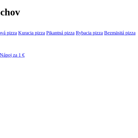
úchov
ová pizza
Kuracia pizza
Pikantná pizza
Rybacia pizza
Bezmäsitá pizza
Nápoj za 1 €