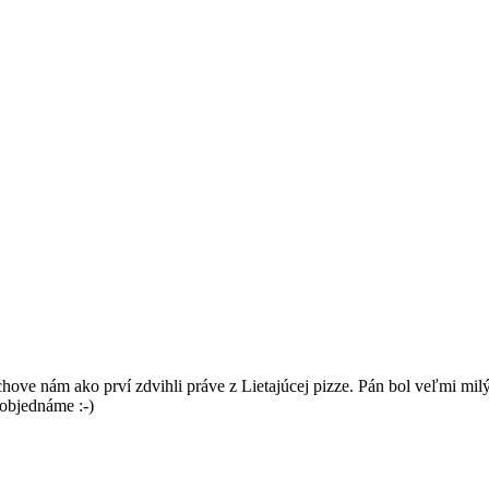
ve nám ako prví zdvihli práve z Lietajúcej pizze. Pán bol veľmi milý
 objednáme :-)