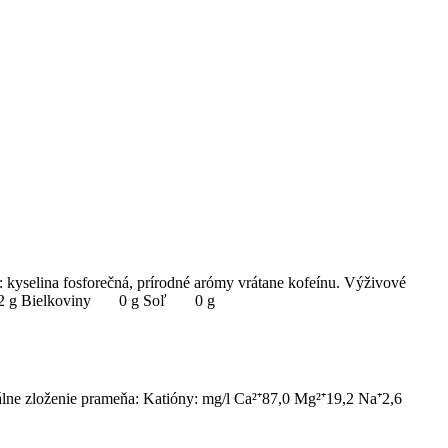
: kyselina fosforečná, prírodné arómy vrátane kofeínu. Výživové
11,2 g Bielkoviny 0 g Soľ 0 g
rálne zloženie prameňa: Katióny: mg/l Ca²⁺87,0 Mg²⁺19,2 Na⁺2,6