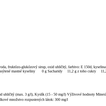
a, fruktózo-glukózový sirup, oxid uhličitý, farbivo: E 150d, kyselina
 nasýtené mastné kyseliny 0 g Sacharidy 11,2 g z toho cukry 
d uhličitý (max. 3 g/l), Kyslík (15 - 50 mg/l) Výživové hodnoty Mine
kové množstvo rozpustených látok: 300 mg/l