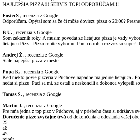
NAJLEPŠIA PIZZA!!! SERVIS TOP! ODPORÚČAM!!!
FosterS
, recenzia z Google
Odporúčam. Opýtal som sa že či môže doviezť pizzu o 20:00? Presne o 
B U.
, recenzia z Google
Som zakaznik roky. A musim povedat ze lietajuca pizza je vzdy vybo
lietajuca Pizza. Pizzu robite vybornu. Pani co robia rozvoz su super
Andrej Ž.
, recenzia z Google
Stále najlepšia pizza v meste
Pupa K.
, recenzia z Google
Ked niekto povie pizzeria v Puchove napadne ma jedine lietajuca . Poz
nedat si pizzu. Paci sa mi, ze ostali a neskoncili a dokonca vylepsili s
Tomas S.
, recenzia z Google
Martin J.
, recenzia z Google
Pre mňa jedna z top pizz v Púchove, aj v priebehu času si udržiava svo
Doručenie pizze zvyčajne trvá
od dokončenia a odoslania vašej ob
25
až
45
minút