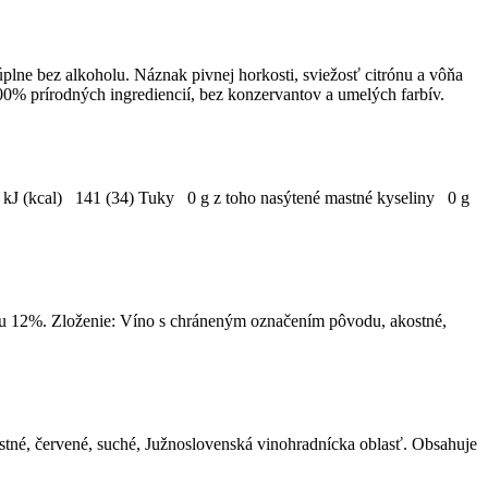
lne bez alkoholu. Náznak pivnej horkosti, sviežosť citrónu a vôňa
100% prírodných ingrediencií, bez konzervantov a umelých farbív.
a kJ (kcal) 141 (34) Tuky 0 g z toho nasýtené mastné kyseliny 0 g
lu 12%. Zloženie: Víno s chráneným označením pôvodu, akostné,
né, červené, suché, Južnoslovenská vinohradnícka oblasť. Obsahuje