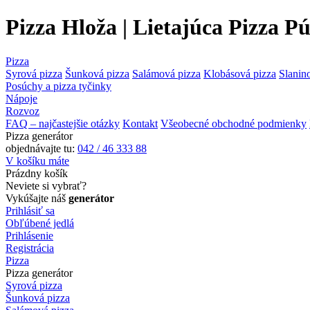
Pizza Hloža | Lietajúca Pizza P
Pizza
Syrová pizza
Šunková pizza
Salámová pizza
Klobásová pizza
Slanin
Posúchy a pizza tyčinky
Nápoje
Rozvoz
FAQ – najčastejšie otázky
Kontakt
Všeobecné obchodné podmienky
Pizza generátor
objednávajte tu:
042 / 46 333 88
V košíku máte
Prázdny košík
Neviete si vybrať?
Vykúšajte náš
generátor
Prihlásiť sa
Obľúbené jedlá
Prihlásenie
Registrácia
Pizza
Pizza generátor
Syrová pizza
Šunková pizza