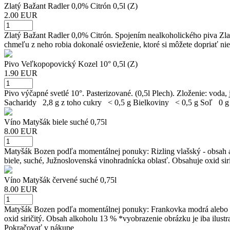
Zlatý Bažant Radler 0,0% Citrón 0,5l (Z)
2.00 EUR
Zlatý Bažant Radler 0,0% Citrón. Spojením nealkoholického piva Zlat
chmeľu z neho robia dokonalé osvieženie, ktoré si môžete dopriať nie
Pivo Veľkopopovický Kozel 10° 0,5l (Z)
1.90 EUR
Pivo výčapné svetlé 10°. Pasterizované. (0,5l Plech). Zloženie: v
Sacharidy 2,8 g z toho cukry < 0,5 g Bielkoviny < 0,5 g Soľ 0 g
Víno Matyšák biele suché 0,75l
8.00 EUR
Matyšák Bozen podľa momentálnej ponuky: Rizling vlašský - obsah a
biele, suché, Južnoslovenská vinohradnícka oblasť. Obsahuje oxid siri
Víno Matyšák červené suché 0,75l
8.00 EUR
Matyšák Bozen podľa momentálnej ponuky: Frankovka modrá alebo Sv
oxid siričitý. Obsah alkoholu 13 % *vyobrazenie obrázku je iba ilustr
Pokračovať v nákupe