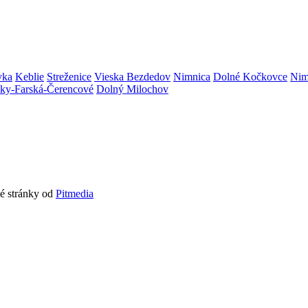
vka
Keblie
Streženice
Vieska Bezdedov
Nimnica
Dolné Kočkovce
Nim
níky-Farská-Čerencové
Dolný Milochov
vé stránky od
Pitmedia