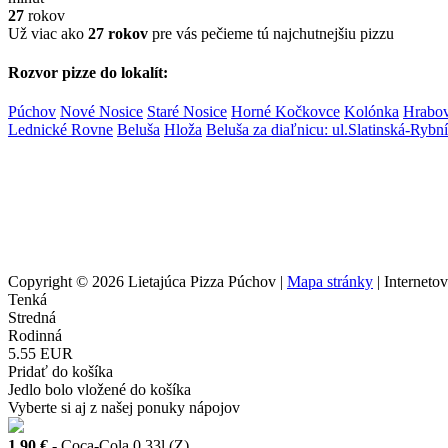
27
rokov
Už viac ako
27 rokov
pre vás pečieme tú najchutnejšiu pizzu
Rozvor pizze do lokalít:
Púchov
Nové Nosice
Staré Nosice
Horné Kočkovce
Kolónka
Hrabo
Lednické Rovne
Beluša
Hloža
Beluša za diaľnicu: ul.Slatinská-Ryb
Copyright © 2026 Lietajúca Pizza Púchov |
Mapa stránky
| Interneto
Tenká
Stredná
Rodinná
5.55 EUR
Pridať do košíka
Jedlo bolo vložené do košíka
Vyberte si aj z našej ponuky nápojov
1.90 €
- Coca-Cola 0,33l (Z)