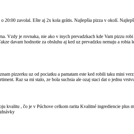
20:00 zavolal. Ešte aj 2x kola grátis. Najlepšia pizza v okolí. Najlep
rna. Vzdy je rovnaka, nie ako v inych prevadzkach kde Vam pizzu rob
! Takze davam hodnotie za obsluhu aj ked uz prevadzku nemaju a robia l
nam pizzerku uz od pociatku a pamatam este ked robili taku mini verziu
ortiment. Raz sa mi stalo, ze bola suchsia ale ozaj staci dat o jednu vrst
ju kvalitu , čo je v Púchove celkom rarita Kvalitné ingrediencie plus m
ejdnávky