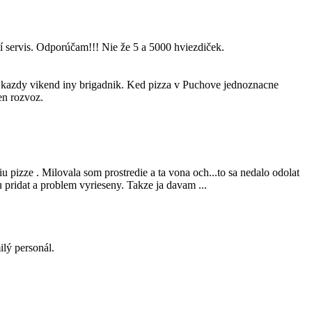
ší servis. Odporúčam!!! Nie že 5 a 5000 hviezdiček.
i kazdy vikend iny brigadnik. Ked pizza v Puchove jednoznacne
en rozvoz.
 pizze . Milovala som prostredie a ta vona och...to sa nedalo odolat
vu pridat a problem vyrieseny. Takze ja davam ...
ilý personál.