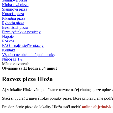
Salámová pizza
Klobásová pizza
Slaninová pizza
Kuracia pizza
Pikantná pizza
Rybacia pizza
Bezmäsitá pizza
Pizza tyčinky a posúchy
Nápoje
Rozvoz
FAQ – najčastejšie otázky
Kontakt
Všeobecné obchodné podmienky
Nápoj za 1 €
Máme zatvorené
Otvárame za
11 hodín
a
34 minút
Rozvoz pizze Hloža
Aj v lokalite
Hloža
vám ponúkame rozvoz našej chutnej pizze úplne 
Stačí si vybrať z našej širokej ponuky pizze, ktoré pripravujeme podľa
Pre doručenie pizze do lokality Hloža stačí urobiť
online objednávk