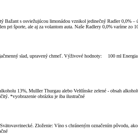
ý Bažant s osviežujúcou limonádou vznikol jedinečný Radler 0,0% – úp
len pri športe, ale aj za volantom auta. Naše Radlery 0,0% varíme zo 
oda, jačmenný slad, upravený chmeľ. Výživové hodnoty: 100 ml Energi
lkoholu 13%, Mulller Thurgau alebo Veltlínske zelené - obsah alkoho
čitý. *vyobrazenie obrázku je iba ilustračné
ätovavrinecké. Zloženie: Víno s chráneným označením pôvodu, akost
ačné