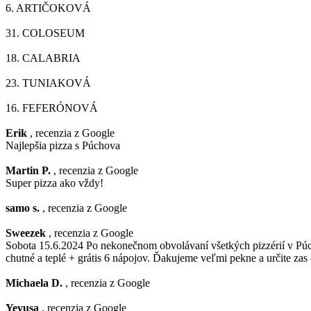
6.
ARTIČOKOVÁ
31.
COLOSEUM
18.
CALABRIA
23.
TUNIAKOVÁ
16.
FEFERÓNOVÁ
Erik
, recenzia z Google
Najlepšia pizza s Púchova
Martin P.
, recenzia z Google
Super pizza ako vždy!
samo s.
, recenzia z Google
Sweezek
, recenzia z Google
Sobota 15.6.2024 Po nekonečnom obvolávaní všetkých pizzérií v Púcho
chutné a teplé + grátis 6 nápojov. Ďakujeme veľmi pekne a určite zas
Michaela D.
, recenzia z Google
Yevusa
, recenzia z Google