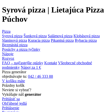
Syrová pizza | Lietajúca Pizza
Púchov
Pizza
Syrová pizza
Šunková pizza
Salámová pizza
Klobásová pizza
Slaninová pizza
Kuracia pizza
Pikantná pizza
Rybacia pizza
Bezmäsitá pizza
Posúchy a pizza tyčinky
Nápoje
Rozvoz
FAQ – najčastejšie otázky
Kontakt
Všeobecné obchodné
podmienky
Nápoj za 1 €
Pizza generátor
objednávajte tu:
042 / 46 333 88
V košíku máte
Prázdny košík
Neviete si vybrať?
Vykúšajte náš
generátor
Prihlásiť sa
Obľúbené jedlá
Prihlásenie