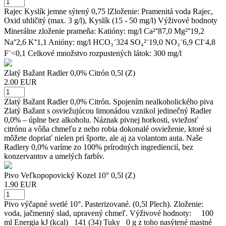
Rajec Kyslík jemne sýtený 0,75 lZloženie: Pramenitá voda Rajec,
Oxid uhličitý (max. 3 g/l), Kyslík (15 - 50 mg/l) Výživové hodnoty
Minerálne zloženie prameňa: Katióny: mg/l Ca²⁺87,0 Mg²⁺19,2
Na⁺2,6 K⁺1,1 Anióny: mg/l HCO₃⁻324 SO₄²⁻19,0 NO₃⁻6,9 CI⁻4,8
F⁻<0,1 Celkové množstvo rozpustených látok: 300 mg/l
Zlatý Bažant Radler 0,0% Citrón 0,5l (Z)
2.00 EUR
Zlatý Bažant Radler 0,0% Citrón. Spojením nealkoholického piva
Zlatý Bažant s osviežujúcou limonádou vznikol jedinečný Radler
0,0% – úplne bez alkoholu. Náznak pivnej horkosti, sviežosť
citrónu a vôňa chmeľu z neho robia dokonalé osvieženie, ktoré si
môžete dopriať nielen pri športe, ale aj za volantom auta. Naše
Radlery 0,0% varíme zo 100% prírodných ingrediencií, bez
konzervantov a umelých farbív.
Pivo Veľkopopovický Kozel 10° 0,5l (Z)
1.90 EUR
Pivo výčapné svetlé 10°. Pasterizované. (0,5l Plech). Zloženie:
voda, jačmenný slad, upravený chmeľ. Výživové hodnoty: 100
ml Energia kJ (kcal) 141 (34) Tuky 0 g z toho nasýtené mastné