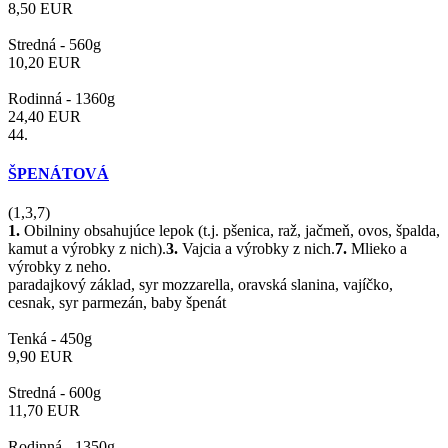
8,50
EUR
Stredná -
560g
10,20
EUR
Rodinná -
1360g
24,40
EUR
44.
ŠPENÁTOVÁ
(1,3,7)
1.
Obilniny obsahujúce lepok (t.j. pšenica, raž, jačmeň, ovos, špalda,
kamut a výrobky z nich).
3.
Vajcia a výrobky z nich.
7.
Mlieko a
výrobky z neho.
paradajkový základ, syr mozzarella, oravská slanina, vajíčko,
cesnak, syr parmezán, baby špenát
Tenká -
450g
9,90
EUR
Stredná -
600g
11,70
EUR
Rodinná -
1350g