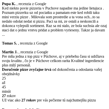
Pupa K.
, recenzia z Google
Ked niekto povie pizzeria v Puchove napadne ma jedine lietajuca .
Poznam pizzerku uz od pociatku a pamatam este ked robili taku
mini verziu pizze . Milovala som prostredie a ta vona och...to sa
nedalo odolat nedat si pizzu. Paci sa mi, ze ostali a neskoncili a
dokonca vylepsili sortiment. Raz sa mi stalo, ze bola suchsia ale ozaj
staci dat o jednu vrstvu pridat a problem vyrieseny. Takze ja davam
...
Tomas S.
, recenzia z Google
Martin J.
, recenzia z Google
Pre mňa jedna z top pizz v Púchove, aj v priebehu času si udržiava
svoju kvalitu , čo je v Púchove celkom rarita Kvalitné ingrediencie
plus milý personál.
Doručenie pizze zvyčajne trvá
od dokončenia a odoslania vašej
obejdnávky
25
až
45
minút
27
rokov
Už viac ako
27 rokov
pre vás pečieme tú najchutnejšiu pizzu