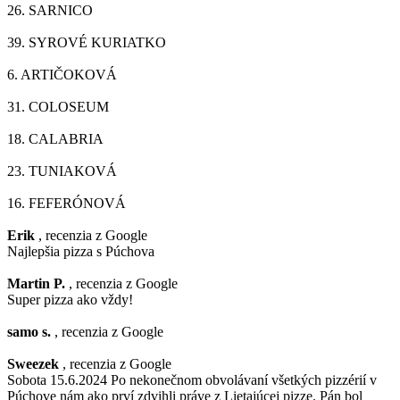
26.
SARNICO
39.
SYROVÉ KURIATKO
6.
ARTIČOKOVÁ
31.
COLOSEUM
18.
CALABRIA
23.
TUNIAKOVÁ
16.
FEFERÓNOVÁ
Erik
, recenzia z Google
Najlepšia pizza s Púchova
Martin P.
, recenzia z Google
Super pizza ako vždy!
samo s.
, recenzia z Google
Sweezek
, recenzia z Google
Sobota 15.6.2024 Po nekonečnom obvolávaní všetkých pizzérií v
Púchove nám ako prví zdvihli práve z Lietajúcej pizze. Pán bol