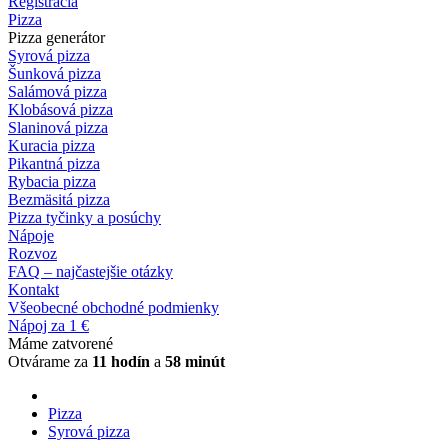
Registrácia
Pizza
Pizza generátor
Syrová pizza
Šunková pizza
Salámová pizza
Klobásová pizza
Slaninová pizza
Kuracia pizza
Pikantná pizza
Rybacia pizza
Bezmäsitá pizza
Pizza tyčinky a posúchy
Nápoje
Rozvoz
FAQ – najčastejšie otázky
Kontakt
Všeobecné obchodné podmienky
Nápoj za 1 €
Máme zatvorené
Otvárame za
11 hodín
a
58 minút
Pizza
Syrová pizza