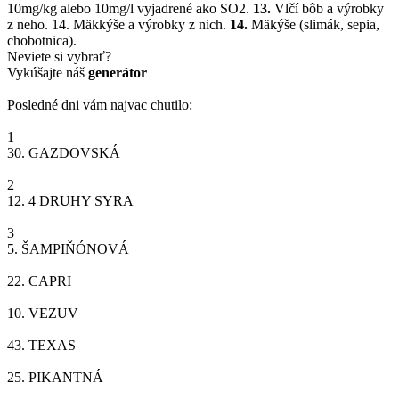
10mg/kg alebo 10mg/l vyjadrené ako SO2.
13.
Vlčí bôb a výrobky
z neho. 14. Mäkkýše a výrobky z nich.
14.
Mäkýše (slimák, sepia,
chobotnica).
Neviete si vybrať?
Vykúšajte náš
generátor
Posledné dni vám najvac chutilo:
1
30.
GAZDOVSKÁ
2
12.
4 DRUHY SYRA
3
5.
ŠAMPIŇÓNOVÁ
22.
CAPRI
10.
VEZUV
43.
TEXAS
25.
PIKANTNÁ