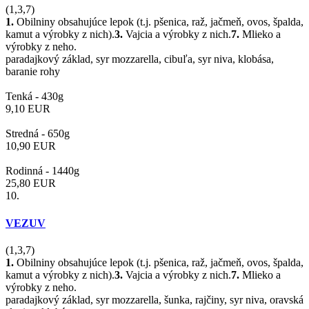
(1,3,7)
1.
Obilniny obsahujúce lepok (t.j. pšenica, raž, jačmeň, ovos, špalda,
kamut a výrobky z nich).
3.
Vajcia a výrobky z nich.
7.
Mlieko a
výrobky z neho.
paradajkový základ, syr mozzarella, cibuľa, syr niva, klobása,
baranie rohy
Tenká -
430g
9,10
EUR
Stredná -
650g
10,90
EUR
Rodinná -
1440g
25,80
EUR
10.
VEZUV
(1,3,7)
1.
Obilniny obsahujúce lepok (t.j. pšenica, raž, jačmeň, ovos, špalda,
kamut a výrobky z nich).
3.
Vajcia a výrobky z nich.
7.
Mlieko a
výrobky z neho.
paradajkový základ, syr mozzarella, šunka, rajčiny, syr niva, oravská