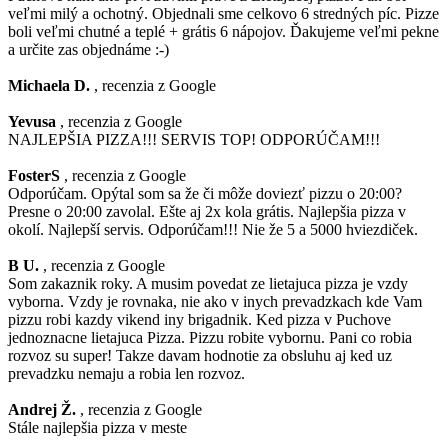
veľmi milý a ochotný. Objednali sme celkovo 6 stredných píc. Pizze
boli veľmi chutné a teplé + grátis 6 nápojov. Ďakujeme veľmi pekne
a určite zas objednáme :-)
Michaela D.
, recenzia z Google
Yevusa
, recenzia z Google
NAJLEPŠIA PIZZA!!! SERVIS TOP! ODPORÚČAM!!!
FosterS
, recenzia z Google
Odporúčam. Opýtal som sa že či môže doviezť pizzu o 20:00?
Presne o 20:00 zavolal. Ešte aj 2x kola grátis. Najlepšia pizza v
okolí. Najlepší servis. Odporúčam!!! Nie že 5 a 5000 hviezdiček.
B U.
, recenzia z Google
Som zakaznik roky. A musim povedat ze lietajuca pizza je vzdy
vyborna. Vzdy je rovnaka, nie ako v inych prevadzkach kde Vam
pizzu robi kazdy vikend iny brigadnik. Ked pizza v Puchove
jednoznacne lietajuca Pizza. Pizzu robite vybornu. Pani co robia
rozvoz su super! Takze davam hodnotie za obsluhu aj ked uz
prevadzku nemaju a robia len rozvoz.
Andrej Ž.
, recenzia z Google
Stále najlepšia pizza v meste