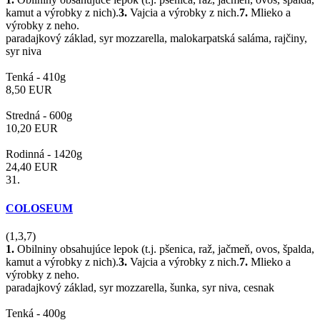
kamut a výrobky z nich).
3.
Vajcia a výrobky z nich.
7.
Mlieko a
výrobky z neho.
paradajkový základ, syr mozzarella, malokarpatská saláma, rajčiny,
syr niva
Tenká -
410g
8,50
EUR
Stredná -
600g
10,20
EUR
Rodinná -
1420g
24,40
EUR
31.
COLOSEUM
(1,3,7)
1.
Obilniny obsahujúce lepok (t.j. pšenica, raž, jačmeň, ovos, špalda,
kamut a výrobky z nich).
3.
Vajcia a výrobky z nich.
7.
Mlieko a
výrobky z neho.
paradajkový základ, syr mozzarella, šunka, syr niva, cesnak
Tenká -
400g