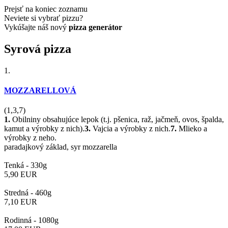
Prejsť na koniec zoznamu
Neviete si vybrať pizzu?
Vykúšajte náš nový
pizza generátor
Syrová pizza
1.
MOZZARELLOVÁ
(1,3,7)
1.
Obilniny obsahujúce lepok (t.j. pšenica, raž, jačmeň, ovos, špalda,
kamut a výrobky z nich).
3.
Vajcia a výrobky z nich.
7.
Mlieko a
výrobky z neho.
paradajkový základ, syr mozzarella
Tenká -
330g
5,90
EUR
Stredná -
460g
7,10
EUR
Rodinná -
1080g