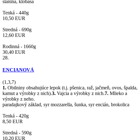
slanina, klobása
Tenká -
440g
10,50
EUR
Stredná -
690g
12,60
EUR
Rodinná -
1660g
30,40
EUR
28.
ENCIANOVÁ
(1,3,7)
1.
Obilniny obsahujúce lepok (t.j. pšenica, raž, jačmeň, ovos, špalda,
kamut a výrobky z nich).
3.
Vajcia a výrobky z nich.
7.
Mlieko a
výrobky z neho.
paradajkový základ, syr mozzarella, šunka, syr encián, brokolica
Tenká -
420g
8,50
EUR
Stredná -
590g
10,20
EUR