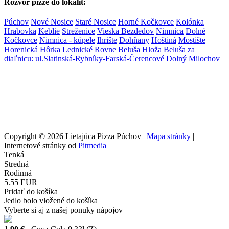
Rozvor pizze do lokalít:
Púchov
Nové Nosice
Staré Nosice
Horné Kočkovce
Kolónka
Hrabovka
Keblie
Streženice
Vieska Bezdedov
Nimnica
Dolné
Kočkovce
Nimnica - kúpele
Ihrište
Dohňany
Hoštiná
Mostište
Horenická Hôrka
Lednické Rovne
Beluša
Hloža
Beluša za
diaľnicu: ul.Slatinská-Rybníky-Farská-Čerencové
Dolný Milochov
Copyright © 2026 Lietajúca Pizza Púchov |
Mapa stránky
|
Internetové stránky od
Pitmedia
Tenká
Stredná
Rodinná
5.55 EUR
Pridať do košíka
Jedlo bolo vložené do košíka
Vyberte si aj z našej ponuky nápojov