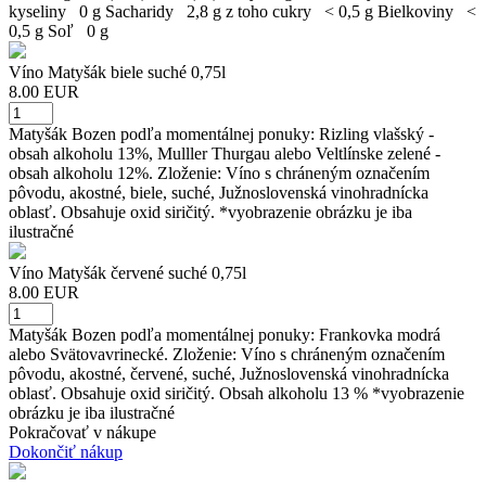
kyseliny 0 g Sacharidy 2,8 g z toho cukry < 0,5 g Bielkoviny <
0,5 g Soľ 0 g
Víno Matyšák biele suché 0,75l
8.00 EUR
Matyšák Bozen podľa momentálnej ponuky: Rizling vlašský -
obsah alkoholu 13%, Mulller Thurgau alebo Veltlínske zelené -
obsah alkoholu 12%. Zloženie: Víno s chráneným označením
pôvodu, akostné, biele, suché, Južnoslovenská vinohradnícka
oblasť. Obsahuje oxid siričitý. *vyobrazenie obrázku je iba
ilustračné
Víno Matyšák červené suché 0,75l
8.00 EUR
Matyšák Bozen podľa momentálnej ponuky: Frankovka modrá
alebo Svätovavrinecké. Zloženie: Víno s chráneným označením
pôvodu, akostné, červené, suché, Južnoslovenská vinohradnícka
oblasť. Obsahuje oxid siričitý. Obsah alkoholu 13 % *vyobrazenie
obrázku je iba ilustračné
Pokračovať v nákupe
Dokončiť nákup