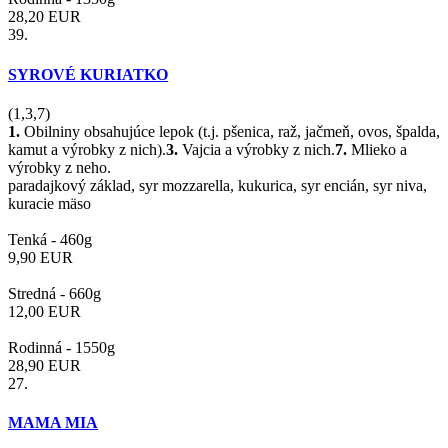
28,20
EUR
39.
SYROVÉ KURIATKO
(1,3,7)
1.
Obilniny obsahujúce lepok (t.j. pšenica, raž, jačmeň, ovos, špalda,
kamut a výrobky z nich).
3.
Vajcia a výrobky z nich.
7.
Mlieko a
výrobky z neho.
paradajkový základ, syr mozzarella, kukurica, syr encián, syr niva,
kuracie mäso
Tenká -
460g
9,90
EUR
Stredná -
660g
12,00
EUR
Rodinná -
1550g
28,90
EUR
27.
MAMA MIA