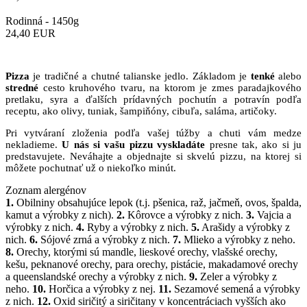
Rodinná -
1450g
24,40
EUR
Pizza
je tradičné a chutné talianske jedlo. Základom je
tenké
alebo
stredné
cesto kruhového tvaru, na ktorom je zmes paradajkového
pretlaku, syra a ďalších prídavných pochutín a potravín podľa
receptu, ako olivy, tuniak, šampiňóny, cibuľa, saláma, artičoky.
Pri vytváraní zloženia podľa vašej túžby a chuti vám medze
nekladieme.
U nás si vašu pizzu vyskladáte
presne tak, ako si ju
predstavujete. Neváhajte a objednajte si skvelú pizzu, na ktorej si
môžete pochutnať už o niekoľko minút.
Zoznam alergénov
1.
Obilniny obsahujúce lepok (t.j. pšenica, raž, jačmeň, ovos, špalda,
kamut a výrobky z nich).
2.
Kôrovce a výrobky z nich.
3.
Vajcia a
výrobky z nich.
4.
Ryby a výrobky z nich.
5.
Arašidy a výrobky z
nich.
6.
Sójové zrná a výrobky z nich.
7.
Mlieko a výrobky z neho.
8.
Orechy, ktorými sú mandle, lieskové orechy, vlašské orechy,
kešu, peknanové orechy, para orechy, pistácie, makadamové orechy
a queenslandské orechy a výrobky z nich.
9.
Zeler a výrobky z
neho.
10.
Horčica a výrobky z nej.
11.
Sezamové semená a výrobky
z nich.
12.
Oxid siričitý a siričitany v koncentráciach vyšších ako