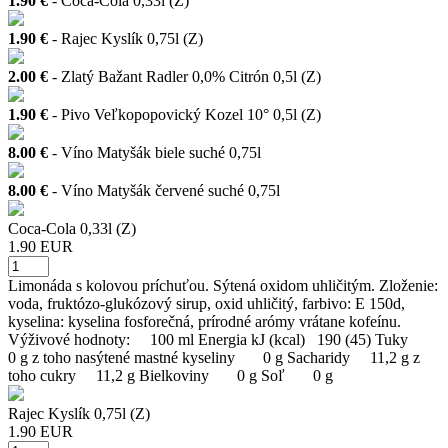
1.90 €
- Coca-Cola 0,33l (Z)
1.90 €
- Rajec Kyslík 0,75l (Z)
2.00 €
- Zlatý Bažant Radler 0,0% Citrón 0,5l (Z)
1.90 €
- Pivo Veľkopopovický Kozel 10° 0,5l (Z)
8.00 €
- Víno Matyšák biele suché 0,75l
8.00 €
- Víno Matyšák červené suché 0,75l
Coca-Cola 0,33l (Z)
1.90 EUR
Limonáda s kolovou príchuťou. Sýtená oxidom uhličitým. Zloženie:
voda, fruktózo-glukózový sirup, oxid uhličitý, farbivo: E 150d,
kyselina: kyselina fosforečná, prírodné arómy vrátane kofeínu.
Výživové hodnoty: 100 ml Energia kJ (kcal) 190 (45) Tuky
0 g z toho nasýtené mastné kyseliny 0 g Sacharidy 11,2 g z
toho cukry 11,2 g Bielkoviny 0 g Soľ 0 g
Rajec Kyslík 0,75l (Z)
1.90 EUR