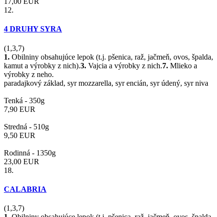
17,00
EUR
12.
4 DRUHY SYRA
(1,3,7)
1.
Obilniny obsahujúce lepok (t.j. pšenica, raž, jačmeň, ovos, špalda,
kamut a výrobky z nich).
3.
Vajcia a výrobky z nich.
7.
Mlieko a
výrobky z neho.
paradajkový základ, syr mozzarella, syr encián, syr údený, syr niva
Tenká -
350g
7,90
EUR
Stredná -
510g
9,50
EUR
Rodinná -
1350g
23,00
EUR
18.
CALABRIA
(1,3,7)
1.
Obilniny obsahujúce lepok (t.j. pšenica, raž, jačmeň, ovos, špalda,