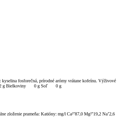
: kyselina fosforečná, prírodné arómy vrátane kofeínu. Výživové
11,2 g Bielkoviny 0 g Soľ 0 g
rálne zloženie prameňa: Katióny: mg/l Ca²⁺87,0 Mg²⁺19,2 Na⁺2,6