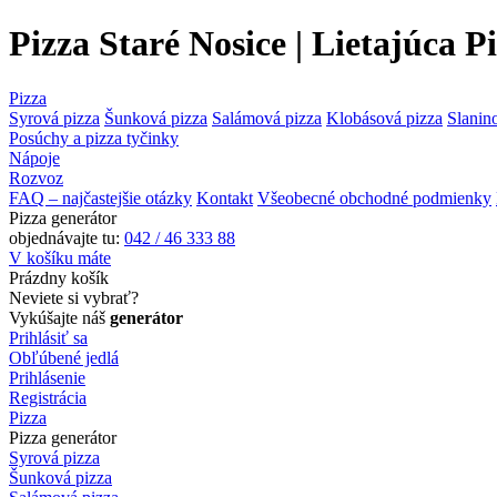
Pizza Staré Nosice | Lietajúca 
Pizza
Syrová pizza
Šunková pizza
Salámová pizza
Klobásová pizza
Slanin
Posúchy a pizza tyčinky
Nápoje
Rozvoz
FAQ – najčastejšie otázky
Kontakt
Všeobecné obchodné podmienky
Pizza generátor
objednávajte tu:
042 / 46 333 88
V košíku máte
Prázdny košík
Neviete si vybrať?
Vykúšajte náš
generátor
Prihlásiť sa
Obľúbené jedlá
Prihlásenie
Registrácia
Pizza
Pizza generátor
Syrová pizza
Šunková pizza