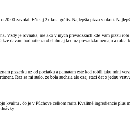
20:00 zavolal. Ešte aj 2x kola grátis. Najlepšia pizza v okolí. Najlep
rna. Vzdy je rovnaka, nie ako v inych prevadzkach kde Vam pizzu rob
! Takze davam hodnotie za obsluhu aj ked uz prevadzku nemaju a robia l
nam pizzerku uz od pociatku a pamatam este ked robili taku mini verziu
ortiment. Raz sa mi stalo, ze bola suchsia ale ozaj staci dat o jednu vrst
ju kvalitu , čo je v Púchove celkom rarita Kvalitné ingrediencie plus m
ejdnávky