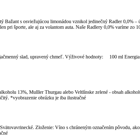
ý Bažant s osviežujúcou limonádou vznikol jedinečný Radler 0,0% – úp
len pri športe, ale aj za volantom auta. Naše Radlery 0,0% varíme zo 
oda, jačmenný slad, upravený chmeľ. Výživové hodnoty: 100 ml Energi
lkoholu 13%, Mulller Thurgau alebo Veltlínske zelené - obsah alkoho
čitý. *vyobrazenie obrázku je iba ilustračné
ätovavrinecké. Zloženie: Víno s chráneným označením pôvodu, akost
ačné