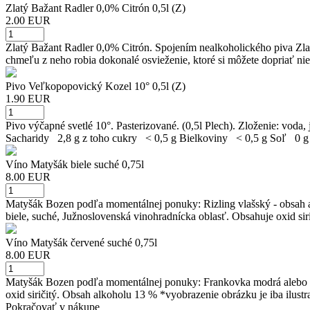
Zlatý Bažant Radler 0,0% Citrón 0,5l (Z)
2.00 EUR
Zlatý Bažant Radler 0,0% Citrón. Spojením nealkoholického piva Zlat
chmeľu z neho robia dokonalé osvieženie, ktoré si môžete dopriať nie
Pivo Veľkopopovický Kozel 10° 0,5l (Z)
1.90 EUR
Pivo výčapné svetlé 10°. Pasterizované. (0,5l Plech). Zloženie: v
Sacharidy 2,8 g z toho cukry < 0,5 g Bielkoviny < 0,5 g Soľ 0 g
Víno Matyšák biele suché 0,75l
8.00 EUR
Matyšák Bozen podľa momentálnej ponuky: Rizling vlašský - obsah a
biele, suché, Južnoslovenská vinohradnícka oblasť. Obsahuje oxid siri
Víno Matyšák červené suché 0,75l
8.00 EUR
Matyšák Bozen podľa momentálnej ponuky: Frankovka modrá alebo Sv
oxid siričitý. Obsah alkoholu 13 % *vyobrazenie obrázku je iba ilustr
Pokračovať v nákupe