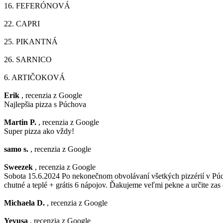
16.
FEFERÓNOVÁ
22.
CAPRI
25.
PIKANTNÁ
26.
SARNICO
6.
ARTIČOKOVÁ
Erik
, recenzia z Google
Najlepšia pizza s Púchova
Martin P.
, recenzia z Google
Super pizza ako vždy!
samo s.
, recenzia z Google
Sweezek
, recenzia z Google
Sobota 15.6.2024 Po nekonečnom obvolávaní všetkých pizzérií v Púcho
chutné a teplé + grátis 6 nápojov. Ďakujeme veľmi pekne a určite zas
Michaela D.
, recenzia z Google
Yevusa
, recenzia z Google