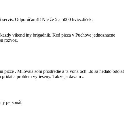
ší servis. Odporúčam!!! Nie že 5 a 5000 hviezdiček.
i kazdy vikend iny brigadnik. Ked pizza v Puchove jednoznacne
en rozvoz.
 pizze . Milovala som prostredie a ta vona och...to sa nedalo odolat
vu pridat a problem vyrieseny. Takze ja davam ...
ilý personál.