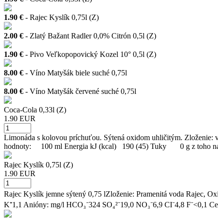
1.90 €
- Rajec Kyslík 0,75l (Z)
2.00 €
- Zlatý Bažant Radler 0,0% Citrón 0,5l (Z)
1.90 €
- Pivo Veľkopopovický Kozel 10° 0,5l (Z)
8.00 €
- Víno Matyšák biele suché 0,75l
8.00 €
- Víno Matyšák červené suché 0,75l
Coca-Cola 0,33l (Z)
1.90 EUR
Limonáda s kolovou príchuťou. Sýtená oxidom uhličitým. Zloženie: vod
hodnoty: 100 ml Energia kJ (kcal) 190 (45) Tuky 0 g z toho
Rajec Kyslík 0,75l (Z)
1.90 EUR
Rajec Kyslík jemne sýtený 0,75 lZloženie: Pramenitá voda Rajec, Oxi
K⁺1,1 Anióny: mg/l HCO₃⁻324 SO₄²⁻19,0 NO₃⁻6,9 CI⁻4,8 F⁻<0,1 Cel