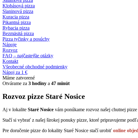
Salámová pizza
Klobásová pizza
Slaninová pizza
Kuracia pizza
Pikantná pizza
Rybacia pizza
Bezmäsitá pizza
Pizza tyčinky a posúchy
Nápoje
Rozvoz
FAQ – najčastejšie otázky
Kontakt
Všeobecné obchodné podmienky
Nápoj za 1 €
Máme zatvorené
Otvárame za
3 hodiny
a
47 minút
Rozvoz pizze Staré Nosice
Aj v lokalite
Staré Nosice
vám ponúkame rozvoz našej chutnej pizze
Stačí si vybrať z našej širokej ponuky pizze, ktoré pripravujeme podľa
Pre doručenie pizze do lokality Staré Nosice stačí urobiť
online obj