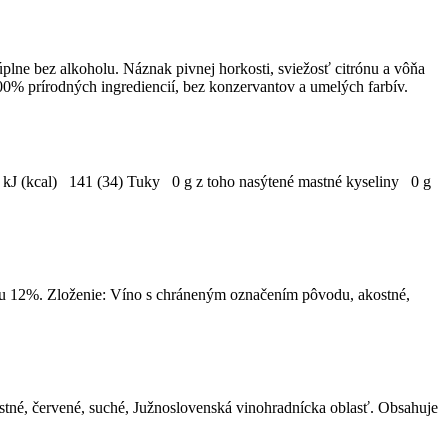
lne bez alkoholu. Náznak pivnej horkosti, sviežosť citrónu a vôňa
100% prírodných ingrediencií, bez konzervantov a umelých farbív.
a kJ (kcal) 141 (34) Tuky 0 g z toho nasýtené mastné kyseliny 0 g
lu 12%. Zloženie: Víno s chráneným označením pôvodu, akostné,
né, červené, suché, Južnoslovenská vinohradnícka oblasť. Obsahuje