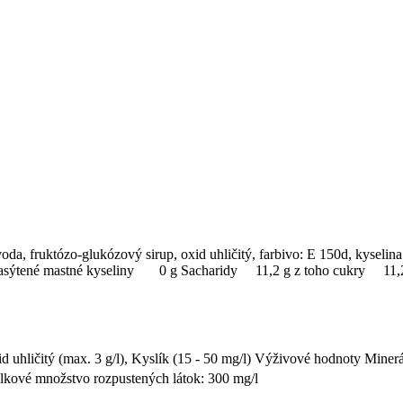
a, fruktózo-glukózový sirup, oxid uhličitý, farbivo: E 150d, kyselina
 nasýtené mastné kyseliny 0 g Sacharidy 11,2 g z toho cukry 
d uhličitý (max. 3 g/l), Kyslík (15 - 50 mg/l) Výživové hodnoty Mine
kové množstvo rozpustených látok: 300 mg/l