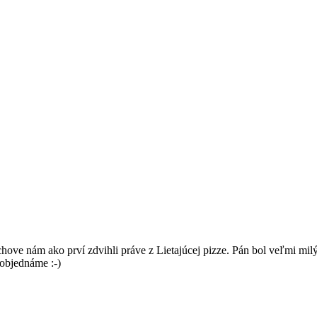
ve nám ako prví zdvihli práve z Lietajúcej pizze. Pán bol veľmi milý
 objednáme :-)