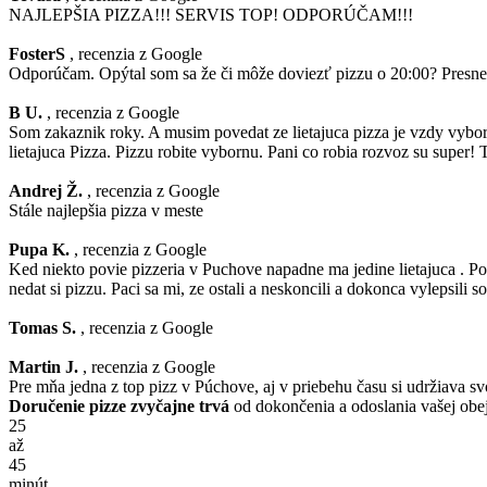
NAJLEPŠIA PIZZA!!! SERVIS TOP! ODPORÚČAM!!!
FosterS
, recenzia z Google
Odporúčam. Opýtal som sa že či môže doviezť pizzu o 20:00? Presne o 
B U.
, recenzia z Google
Som zakaznik roky. A musim povedat ze lietajuca pizza je vzdy vybo
lietajuca Pizza. Pizzu robite vybornu. Pani co robia rozvoz su super
Andrej Ž.
, recenzia z Google
Stále najlepšia pizza v meste
Pupa K.
, recenzia z Google
Ked niekto povie pizzeria v Puchove napadne ma jedine lietajuca . Poz
nedat si pizzu. Paci sa mi, ze ostali a neskoncili a dokonca vylepsili s
Tomas S.
, recenzia z Google
Martin J.
, recenzia z Google
Pre mňa jedna z top pizz v Púchove, aj v priebehu času si udržiava svo
Doručenie pizze zvyčajne trvá
od dokončenia a odoslania vašej ob
25
až
45
minút