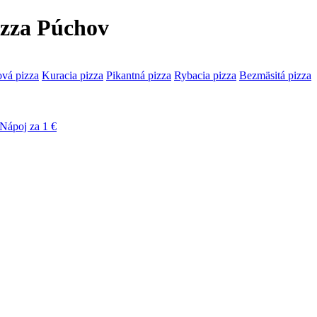
Pizza Púchov
ová pizza
Kuracia pizza
Pikantná pizza
Rybacia pizza
Bezmäsitá pizza
Nápoj za 1 €