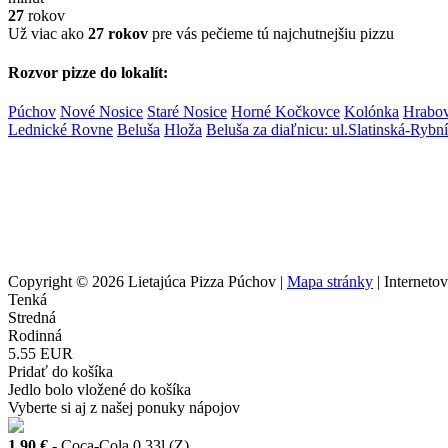
27
rokov
Už viac ako
27 rokov
pre vás pečieme tú najchutnejšiu pizzu
Rozvor pizze do lokalít:
Púchov
Nové Nosice
Staré Nosice
Horné Kočkovce
Kolónka
Hrabo
Lednické Rovne
Beluša
Hloža
Beluša za diaľnicu: ul.Slatinská-Ryb
Copyright © 2026 Lietajúca Pizza Púchov |
Mapa stránky
| Interneto
Tenká
Stredná
Rodinná
5.55 EUR
Pridať do košíka
Jedlo bolo vložené do košíka
Vyberte si aj z našej ponuky nápojov
1.90 €
- Coca-Cola 0,33l (Z)