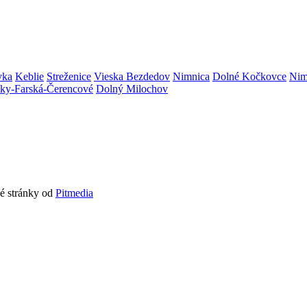
vka
Keblie
Streženice
Vieska Bezdedov
Nimnica
Dolné Kočkovce
Nim
níky-Farská-Čerencové
Dolný Milochov
vé stránky od
Pitmedia