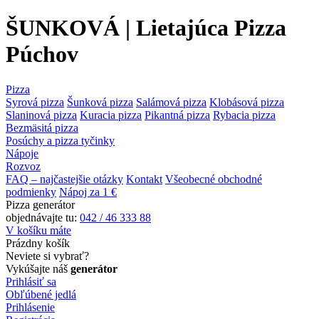
ŠUNKOVÁ | Lietajúca Pizza
Púchov
Pizza
Syrová pizza
Šunková pizza
Salámová pizza
Klobásová pizza
Slaninová pizza
Kuracia pizza
Pikantná pizza
Rybacia pizza
Bezmäsitá pizza
Posúchy a pizza tyčinky
Nápoje
Rozvoz
FAQ – najčastejšie otázky
Kontakt
Všeobecné obchodné
podmienky
Nápoj za 1 €
Pizza generátor
objednávajte tu:
042 / 46 333 88
V košíku máte
Prázdny košík
Neviete si vybrať?
Vykúšajte náš
generátor
Prihlásiť sa
Obľúbené jedlá
Prihlásenie