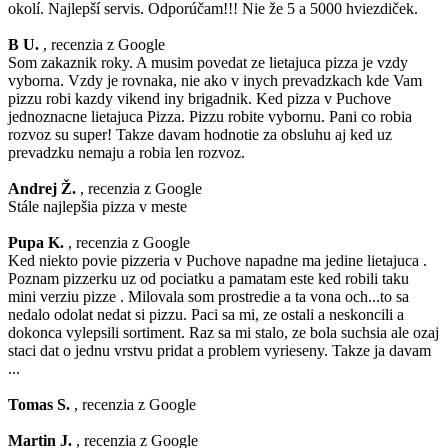
okolí. Najlepší servis. Odporúčam!!! Nie že 5 a 5000 hviezdiček.
B U.
, recenzia z Google
Som zakaznik roky. A musim povedat ze lietajuca pizza je vzdy
vyborna. Vzdy je rovnaka, nie ako v inych prevadzkach kde Vam
pizzu robi kazdy vikend iny brigadnik. Ked pizza v Puchove
jednoznacne lietajuca Pizza. Pizzu robite vybornu. Pani co robia
rozvoz su super! Takze davam hodnotie za obsluhu aj ked uz
prevadzku nemaju a robia len rozvoz.
Andrej Ž.
, recenzia z Google
Stále najlepšia pizza v meste
Pupa K.
, recenzia z Google
Ked niekto povie pizzeria v Puchove napadne ma jedine lietajuca .
Poznam pizzerku uz od pociatku a pamatam este ked robili taku
mini verziu pizze . Milovala som prostredie a ta vona och...to sa
nedalo odolat nedat si pizzu. Paci sa mi, ze ostali a neskoncili a
dokonca vylepsili sortiment. Raz sa mi stalo, ze bola suchsia ale ozaj
staci dat o jednu vrstvu pridat a problem vyrieseny. Takze ja davam
...
Tomas S.
, recenzia z Google
Martin J.
, recenzia z Google