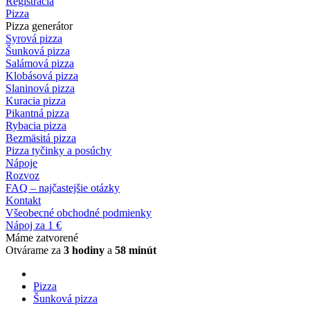
Registrácia
Pizza
Pizza generátor
Syrová pizza
Šunková pizza
Salámová pizza
Klobásová pizza
Slaninová pizza
Kuracia pizza
Pikantná pizza
Rybacia pizza
Bezmäsitá pizza
Pizza tyčinky a posúchy
Nápoje
Rozvoz
FAQ – najčastejšie otázky
Kontakt
Všeobecné obchodné podmienky
Nápoj za 1 €
Máme zatvorené
Otvárame za
3 hodiny
a
58 minút
Pizza
Šunková pizza