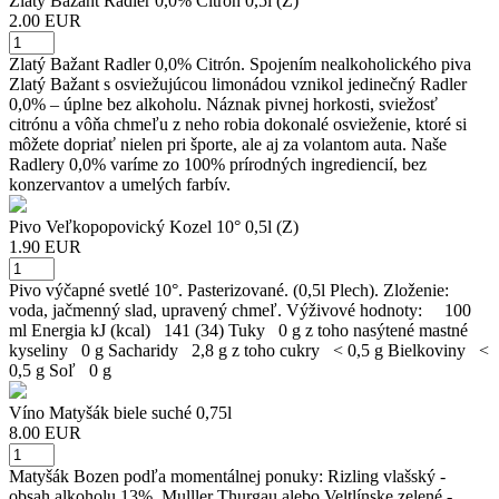
Zlatý Bažant Radler 0,0% Citrón 0,5l (Z)
2.00 EUR
Zlatý Bažant Radler 0,0% Citrón. Spojením nealkoholického piva
Zlatý Bažant s osviežujúcou limonádou vznikol jedinečný Radler
0,0% – úplne bez alkoholu. Náznak pivnej horkosti, sviežosť
citrónu a vôňa chmeľu z neho robia dokonalé osvieženie, ktoré si
môžete dopriať nielen pri športe, ale aj za volantom auta. Naše
Radlery 0,0% varíme zo 100% prírodných ingrediencií, bez
konzervantov a umelých farbív.
Pivo Veľkopopovický Kozel 10° 0,5l (Z)
1.90 EUR
Pivo výčapné svetlé 10°. Pasterizované. (0,5l Plech). Zloženie:
voda, jačmenný slad, upravený chmeľ. Výživové hodnoty: 100
ml Energia kJ (kcal) 141 (34) Tuky 0 g z toho nasýtené mastné
kyseliny 0 g Sacharidy 2,8 g z toho cukry < 0,5 g Bielkoviny <
0,5 g Soľ 0 g
Víno Matyšák biele suché 0,75l
8.00 EUR
Matyšák Bozen podľa momentálnej ponuky: Rizling vlašský -
obsah alkoholu 13%, Mulller Thurgau alebo Veltlínske zelené -