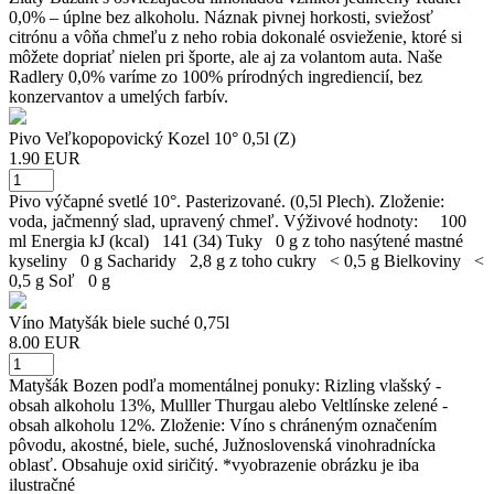
0,0% – úplne bez alkoholu. Náznak pivnej horkosti, sviežosť
citrónu a vôňa chmeľu z neho robia dokonalé osvieženie, ktoré si
môžete dopriať nielen pri športe, ale aj za volantom auta. Naše
Radlery 0,0% varíme zo 100% prírodných ingrediencií, bez
konzervantov a umelých farbív.
Pivo Veľkopopovický Kozel 10° 0,5l (Z)
1.90 EUR
Pivo výčapné svetlé 10°. Pasterizované. (0,5l Plech). Zloženie:
voda, jačmenný slad, upravený chmeľ. Výživové hodnoty: 100
ml Energia kJ (kcal) 141 (34) Tuky 0 g z toho nasýtené mastné
kyseliny 0 g Sacharidy 2,8 g z toho cukry < 0,5 g Bielkoviny <
0,5 g Soľ 0 g
Víno Matyšák biele suché 0,75l
8.00 EUR
Matyšák Bozen podľa momentálnej ponuky: Rizling vlašský -
obsah alkoholu 13%, Mulller Thurgau alebo Veltlínske zelené -
obsah alkoholu 12%. Zloženie: Víno s chráneným označením
pôvodu, akostné, biele, suché, Južnoslovenská vinohradnícka
oblasť. Obsahuje oxid siričitý. *vyobrazenie obrázku je iba
ilustračné