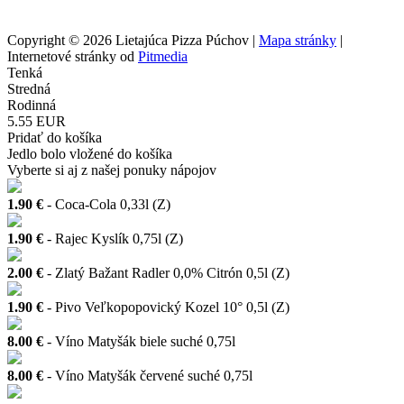
Copyright © 2026 Lietajúca Pizza Púchov |
Mapa stránky
|
Internetové stránky od
Pitmedia
Tenká
Stredná
Rodinná
5.55 EUR
Pridať do košíka
Jedlo bolo vložené do košíka
Vyberte si aj z našej ponuky nápojov
1.90 €
- Coca-Cola 0,33l (Z)
1.90 €
- Rajec Kyslík 0,75l (Z)
2.00 €
- Zlatý Bažant Radler 0,0% Citrón 0,5l (Z)
1.90 €
- Pivo Veľkopopovický Kozel 10° 0,5l (Z)
8.00 €
- Víno Matyšák biele suché 0,75l
8.00 €
- Víno Matyšák červené suché 0,75l