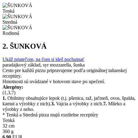
Tenká
Stredná
Rodinná
2.
ŠUNKOVÁ
Ukáž priateľom, na čom si ideš pochutnať
paradajkový základ, syr mozzarella, šunka
Cesto pre každú pizzu pripravujeme podľa originálnej talianskej
receptúry.
Hmotnosti sú uvádzané v hotovom stave po upečení.
Alergény:
(1,3,7)
1.
Obilniny obsahujúce lepok (t.j. pšenica, raž, jačmeň, ovos, špalda,
kamut a výrobky z nich).
3.
Vajcia a výrobky z nich.
7.
Mlieko a
výrobky z neho.
* Tenká a Stredná pizza majú rozdielne receptúry
Tenká
32 cm
360 g
6,90
EUR