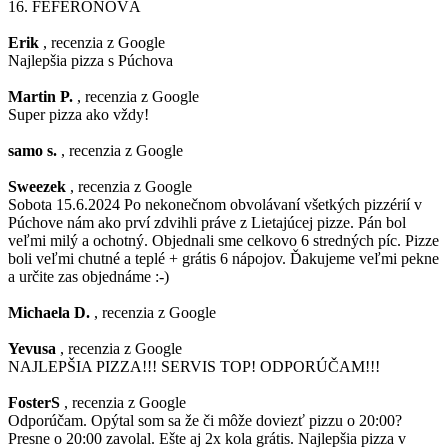
16.
FEFERÓNOVÁ
Erik
, recenzia z Google
Najlepšia pizza s Púchova
Martin P.
, recenzia z Google
Super pizza ako vždy!
samo s.
, recenzia z Google
Sweezek
, recenzia z Google
Sobota 15.6.2024 Po nekonečnom obvolávaní všetkých pizzérií v
Púchove nám ako prví zdvihli práve z Lietajúcej pizze. Pán bol
veľmi milý a ochotný. Objednali sme celkovo 6 stredných píc. Pizze
boli veľmi chutné a teplé + grátis 6 nápojov. Ďakujeme veľmi pekne
a určite zas objednáme :-)
Michaela D.
, recenzia z Google
Yevusa
, recenzia z Google
NAJLEPŠIA PIZZA!!! SERVIS TOP! ODPORÚČAM!!!
FosterS
, recenzia z Google
Odporúčam. Opýtal som sa že či môže doviezť pizzu o 20:00?
Presne o 20:00 zavolal. Ešte aj 2x kola grátis. Najlepšia pizza v