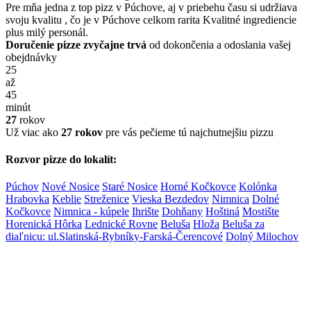
Pre mňa jedna z top pizz v Púchove, aj v priebehu času si udržiava
svoju kvalitu , čo je v Púchove celkom rarita Kvalitné ingrediencie
plus milý personál.
Doručenie pizze zvyčajne trvá
od dokončenia a odoslania vašej
obejdnávky
25
až
45
minút
27
rokov
Už viac ako
27 rokov
pre vás pečieme tú najchutnejšiu pizzu
Rozvor pizze do lokalít:
Púchov
Nové Nosice
Staré Nosice
Horné Kočkovce
Kolónka
Hrabovka
Keblie
Streženice
Vieska Bezdedov
Nimnica
Dolné
Kočkovce
Nimnica - kúpele
Ihrište
Dohňany
Hoštiná
Mostište
Horenická Hôrka
Lednické Rovne
Beluša
Hloža
Beluša za
diaľnicu: ul.Slatinská-Rybníky-Farská-Čerencové
Dolný Milochov