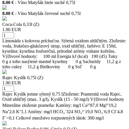
8.00 €
- Víno Matyšák biele suché 0,75l
8.00 €
- Víno Matyšák červené suché 0,75l
Coca-Cola 0,33l (Z)
1.90 EUR
Limonáda s kolovou príchuťou. Sýtená oxidom uhličitým. Zloženie:
voda, fruktózo-glukózový sirup, oxid uhličitý, farbivo: E 150d,
kyselina: kyselina fosforečná, prírodné arómy vrátane kofeínu.
Výživové hodnoty: 100 ml Energia kJ (kcal) 190 (45) Tuky
0 g z toho nasýtené mastné kyseliny 0 g Sacharidy 11,2 g z
toho cukry 11,2 g Bielkoviny 0 g Soľ 0 g
Rajec Kyslík 0,75l (Z)
1.90 EUR
Rajec Kyslík jemne sýtený 0,75 lZloženie: Pramenitá voda Rajec,
Oxid uhličitý (max. 3 g/l), Kyslík (15 - 50 mg/l) Výživové hodnoty
Minerálne zloženie prameňa: Katióny: mg/l Ca²⁺87,0 Mg²⁺19,2
Na⁺2,6 K⁺1,1 Anióny: mg/l HCO₃⁻324 SO₄²⁻19,0 NO₃⁻6,9 CI⁻4,8
F⁻<0,1 Celkové množstvo rozpustených látok: 300 mg/l