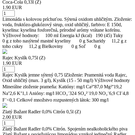
Coca-Cola 0,33l (Z)
1.90 EUR
Limonáda s kolovou príchuťou. Sýtená oxidom uhličitým. Zloženie:
voda, fruktózo-glukózový sirup, oxid uhličitý, farbivo: E 150d,
kyselina: kyselina fosforečná, prírodné arómy vrátane kofeínu.
Výživové hodnoty: 100 ml Energia kJ (kcal) 190 (45) Tuky
0 g z toho nasýtené mastné kyseliny 0 g Sacharidy 11,2 g z
toho cukry 11,2 g Bielkoviny 0 g Soľ 0 g
Rajec Kyslík 0,75l (Z)
1.90 EUR
Rajec Kyslík jemne sýtený 0,75 lZloženie: Pramenitá voda Rajec,
Oxid uhličitý (max. 3 g/l), Kyslík (15 - 50 mg/l) Výživové hodnoty
Minerálne zloženie prameňa: Katióny: mg/l Ca²⁺87,0 Mg²⁺19,2
Na⁺2,6 K⁺1,1 Anióny: mg/l HCO₃⁻324 SO₄²⁻19,0 NO₃⁻6,9 CI⁻4,8
F⁻<0,1 Celkové množstvo rozpustených látok: 300 mg/l
Zlatý Bažant Radler 0,0% Citrón 0,5l (Z)
2.00 EUR
Zlatý Bažant Radler 0,0% Citrón. Spojením nealkoholického piva
Zlatý Bažant s osviežujúcou limonádou vznikol jedinečný Radler