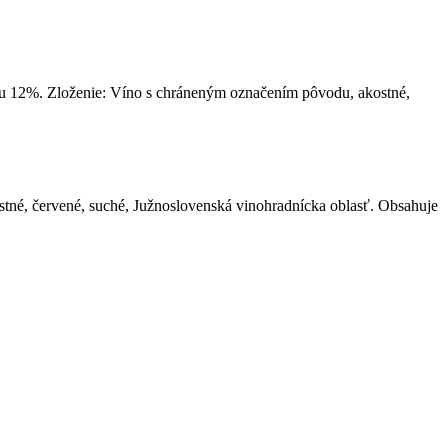
lu 12%. Zloženie: Víno s chráneným označením pôvodu, akostné,
né, červené, suché, Južnoslovenská vinohradnícka oblasť. Obsahuje