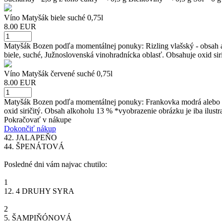
Víno Matyšák biele suché 0,75l
8.00 EUR
Matyšák Bozen podľa momentálnej ponuky: Rizling vlašský - obsah a
biele, suché, Južnoslovenská vinohradnícka oblasť. Obsahuje oxid siri
Víno Matyšák červené suché 0,75l
8.00 EUR
Matyšák Bozen podľa momentálnej ponuky: Frankovka modrá alebo Sv
oxid siričitý. Obsah alkoholu 13 % *vyobrazenie obrázku je iba ilustr
Pokračovať v nákupe
Dokončiť nákup
42.
JALAPEŇO
44.
ŠPENÁTOVÁ
Posledné dni vám najvac chutilo:
1
12.
4 DRUHY SYRA
2
5.
ŠAMPIŇÓNOVÁ