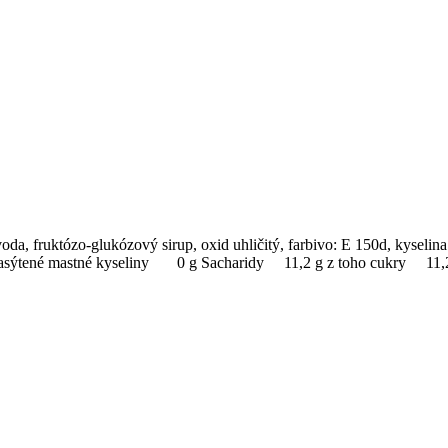
a, fruktózo-glukózový sirup, oxid uhličitý, farbivo: E 150d, kyselina
 nasýtené mastné kyseliny 0 g Sacharidy 11,2 g z toho cukry 