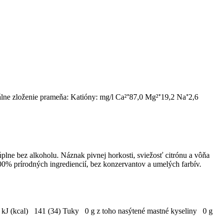
rálne zloženie prameňa: Katióny: mg/l Ca²⁺87,0 Mg²⁺19,2 Na⁺2,6
lne bez alkoholu. Náznak pivnej horkosti, sviežosť citrónu a vôňa
100% prírodných ingrediencií, bez konzervantov a umelých farbív.
a kJ (kcal) 141 (34) Tuky 0 g z toho nasýtené mastné kyseliny 0 g