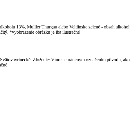
lkoholu 13%, Mulller Thurgau alebo Veltlínske zelené - obsah alkoho
čitý. *vyobrazenie obrázku je iba ilustračné
ätovavrinecké. Zloženie: Víno s chráneným označením pôvodu, akost
ačné