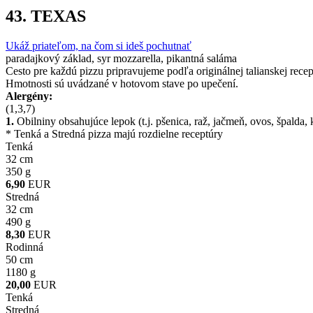
43.
TEXAS
Ukáž priateľom, na čom si ideš pochutnať
paradajkový základ, syr mozzarella, pikantná saláma
Cesto pre každú pizzu pripravujeme podľa originálnej talianskej recep
Hmotnosti sú uvádzané v hotovom stave po upečení.
Alergény:
(1,3,7)
1.
Obilniny obsahujúce lepok (t.j. pšenica, raž, jačmeň, ovos, špalda,
* Tenká a Stredná pizza majú rozdielne receptúry
Tenká
32 cm
350 g
6,90
EUR
Stredná
32 cm
490 g
8,30
EUR
Rodinná
50 cm
1180 g
20,00
EUR
Tenká
Stredná