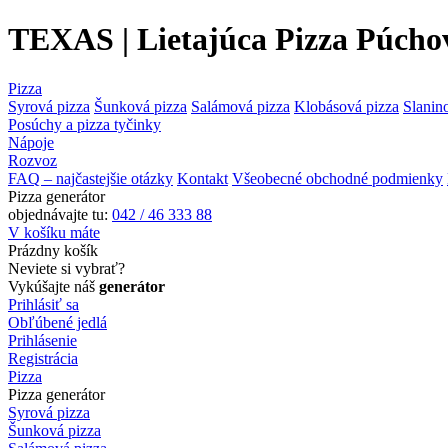
TEXAS | Lietajúca Pizza Púcho
Pizza
Syrová pizza
Šunková pizza
Salámová pizza
Klobásová pizza
Slanin
Posúchy a pizza tyčinky
Nápoje
Rozvoz
FAQ – najčastejšie otázky
Kontakt
Všeobecné obchodné podmienky
Pizza generátor
objednávajte tu:
042 / 46 333 88
V košíku máte
Prázdny košík
Neviete si vybrať?
Vykúšajte náš
generátor
Prihlásiť sa
Obľúbené jedlá
Prihlásenie
Registrácia
Pizza
Pizza generátor
Syrová pizza
Šunková pizza