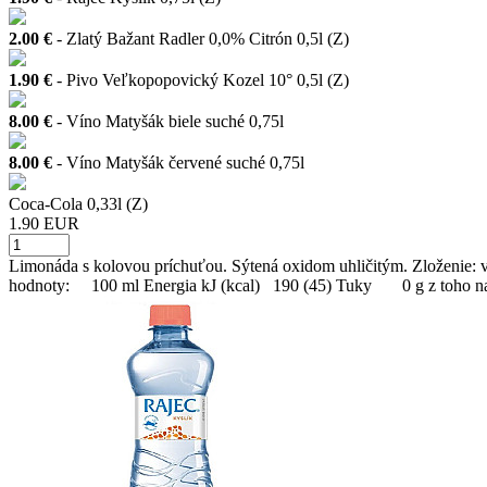
2.00 €
- Zlatý Bažant Radler 0,0% Citrón 0,5l (Z)
1.90 €
- Pivo Veľkopopovický Kozel 10° 0,5l (Z)
8.00 €
- Víno Matyšák biele suché 0,75l
8.00 €
- Víno Matyšák červené suché 0,75l
Coca-Cola 0,33l (Z)
1.90 EUR
Limonáda s kolovou príchuťou. Sýtená oxidom uhličitým. Zloženie: vod
hodnoty: 100 ml Energia kJ (kcal) 190 (45) Tuky 0 g z toho