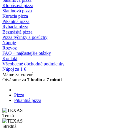
Salámová pizza
Klobásová pizza
Slaninová pizza
Kuracia pizza
Pikantná pizza
Rybacia pizza
Bezmäsitá pizza
Pizza tyčinky a posúchy
Nápoje
Rozvoz
FAQ – najčastejšie otázky
Kontakt
Všeobecné obchodné podmienky
Nápoj za 1 €
Máme zatvorené
Otvárame za
7 hodín
a
7 minút
Pizza
Pikantná pizza
Tenká
Stredná