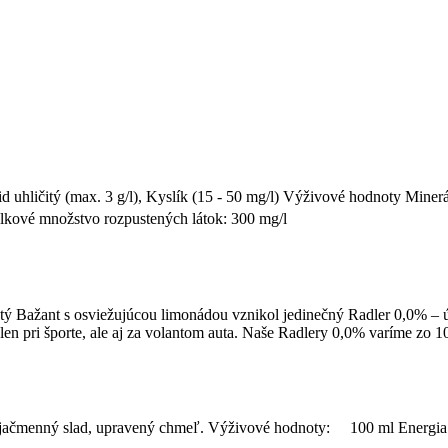
d uhličitý (max. 3 g/l), Kyslík (15 - 50 mg/l) Výživové hodnoty Mine
kové množstvo rozpustených látok: 300 mg/l
ý Bažant s osviežujúcou limonádou vznikol jedinečný Radler 0,0% – úp
len pri športe, ale aj za volantom auta. Naše Radlery 0,0% varíme zo 
oda, jačmenný slad, upravený chmeľ. Výživové hodnoty: 100 ml Energi