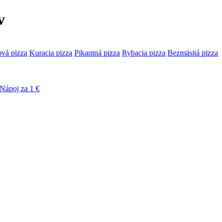
v
ová pizza
Kuracia pizza
Pikantná pizza
Rybacia pizza
Bezmäsitá pizza
Nápoj za 1 €