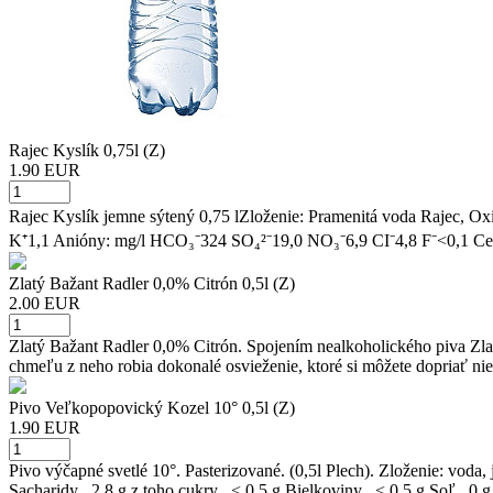
Rajec Kyslík 0,75l (Z)
1.90 EUR
Rajec Kyslík jemne sýtený 0,75 lZloženie: Pramenitá voda Rajec, Oxi
K⁺1,1 Anióny: mg/l HCO₃⁻324 SO₄²⁻19,0 NO₃⁻6,9 CI⁻4,8 F⁻<0,1 Cel
Zlatý Bažant Radler 0,0% Citrón 0,5l (Z)
2.00 EUR
Zlatý Bažant Radler 0,0% Citrón. Spojením nealkoholického piva Zlat
chmeľu z neho robia dokonalé osvieženie, ktoré si môžete dopriať nie
Pivo Veľkopopovický Kozel 10° 0,5l (Z)
1.90 EUR
Pivo výčapné svetlé 10°. Pasterizované. (0,5l Plech). Zloženie: v
Sacharidy 2,8 g z toho cukry < 0,5 g Bielkoviny < 0,5 g Soľ 0 g