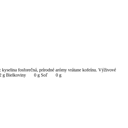
: kyselina fosforečná, prírodné arómy vrátane kofeínu. Výživové
11,2 g Bielkoviny 0 g Soľ 0 g