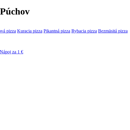
 Púchov
ová pizza
Kuracia pizza
Pikantná pizza
Rybacia pizza
Bezmäsitá pizza
Nápoj za 1 €