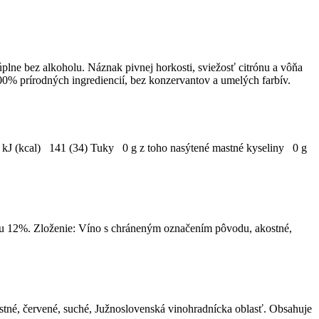
lne bez alkoholu. Náznak pivnej horkosti, sviežosť citrónu a vôňa
100% prírodných ingrediencií, bez konzervantov a umelých farbív.
a kJ (kcal) 141 (34) Tuky 0 g z toho nasýtené mastné kyseliny 0 g
lu 12%. Zloženie: Víno s chráneným označením pôvodu, akostné,
né, červené, suché, Južnoslovenská vinohradnícka oblasť. Obsahuje