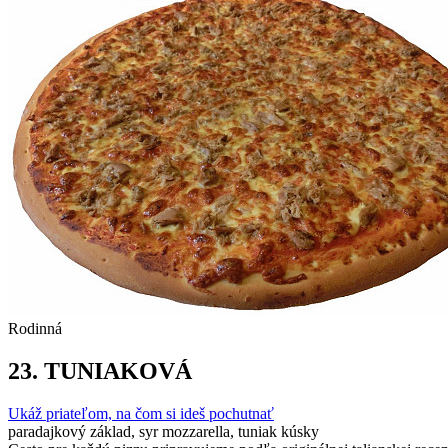
Rodinná
23.
TUNIAKOVÁ
Ukáž priateľom, na čom si ideš pochutnať
paradajkový základ, syr mozzarella, tuniak kúsky