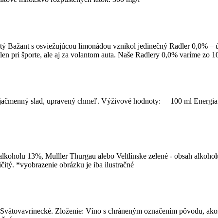
ý Bažant s osviežujúcou limonádou vznikol jedinečný Radler 0,0% – úp
len pri športe, ale aj za volantom auta. Naše Radlery 0,0% varíme zo 
oda, jačmenný slad, upravený chmeľ. Výživové hodnoty: 100 ml Energi
lkoholu 13%, Mulller Thurgau alebo Veltlínske zelené - obsah alkoho
čitý. *vyobrazenie obrázku je iba ilustračné
ätovavrinecké. Zloženie: Víno s chráneným označením pôvodu, akost