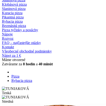
Salámová pizza
Klobásová pizza
Slaninová pizza
Kuracia pizza
Pikantná pizza
Rybacia pizza
Bezmäsitá pizza
Pizza tyčinky a posúchy
Nápoje
Rozvoz
FAQ – najčastejšie otázky
Kontakt
Všeobecné obchodné podmienky
Nápoj za 1 €
Máme otvorené
Zatvárame za
8 hodín
a
40 minút
Pizza
Rybacia pizza
Tenká
Stredná