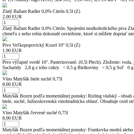
Zlatý Bažant Radler 0,0% Citrón 0,5l (Z)
2.00 EUR
Zlatý Bažant Radler 0,0% Citrón. Spojením nealkoholického piva Zlat
chmeľu z neho robia dokonalé osvieženie, ktoré si môžete dopriať nie
Pivo Veľkopopovický Kozel 10° 0,5l (Z)
1.90 EUR
Pivo výčapné svetlé 10°. Pasterizované. (0,5l Plech). Zloženie: v
Sacharidy 2,8 g z toho cukry < 0,5 g Bielkoviny < 0,5 g Soľ 0 g
Víno Matyšák biele suché 0,75l
8.00 EUR
Matyšák Bozen podľa momentálnej ponuky: Rizling vlašský - obsah a
biele, suché, Južnoslovenská vinohradnícka oblasť. Obsahuje oxid siri
Víno Matyšák červené suché 0,75l
8.00 EUR
Matyšák Bozen podľa momentálnej ponuky: Frankovka modrá alebo Sv