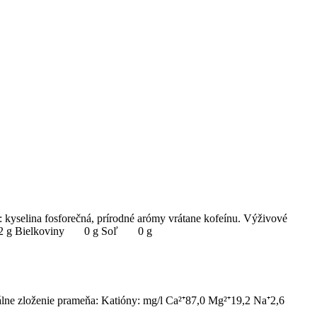
: kyselina fosforečná, prírodné arómy vrátane kofeínu. Výživové
11,2 g Bielkoviny 0 g Soľ 0 g
rálne zloženie prameňa: Katióny: mg/l Ca²⁺87,0 Mg²⁺19,2 Na⁺2,6