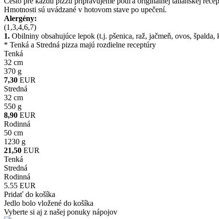
Cesto pre každú pizzu pripravujeme podľa originálnej talianskej recep
Hmotnosti sú uvádzané v hotovom stave po upečení.
Alergény:
(1,3,4,6,7)
1.
Obilniny obsahujúce lepok (t.j. pšenica, raž, jačmeň, ovos, špalda,
* Tenká a Stredná pizza majú rozdielne receptúry
Tenká
32 cm
370 g
7,30
EUR
Stredná
32 cm
550 g
8,90
EUR
Rodinná
50 cm
1230 g
21,50
EUR
Tenká
Stredná
Rodinná
5.55 EUR
Pridať do košíka
Jedlo bolo vložené do košíka
Vyberte si aj z našej ponuky nápojov