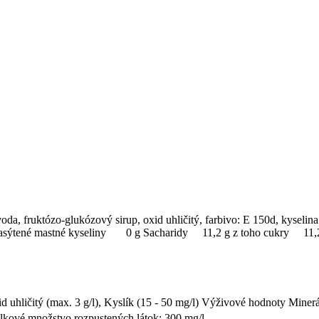
a, fruktózo-glukózový sirup, oxid uhličitý, farbivo: E 150d, kyselina
 nasýtené mastné kyseliny 0 g Sacharidy 11,2 g z toho cukry 
d uhličitý (max. 3 g/l), Kyslík (15 - 50 mg/l) Výživové hodnoty Mine
kové množstvo rozpustených látok: 300 mg/l