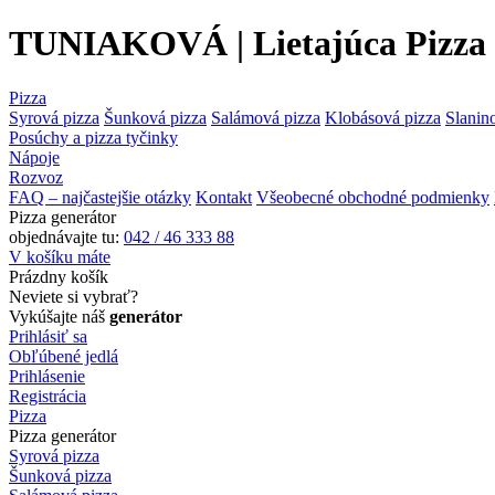
TUNIAKOVÁ | Lietajúca Pizza
Pizza
Syrová pizza
Šunková pizza
Salámová pizza
Klobásová pizza
Slanin
Posúchy a pizza tyčinky
Nápoje
Rozvoz
FAQ – najčastejšie otázky
Kontakt
Všeobecné obchodné podmienky
Pizza generátor
objednávajte tu:
042 / 46 333 88
V košíku máte
Prázdny košík
Neviete si vybrať?
Vykúšajte náš
generátor
Prihlásiť sa
Obľúbené jedlá
Prihlásenie
Registrácia
Pizza
Pizza generátor
Syrová pizza
Šunková pizza