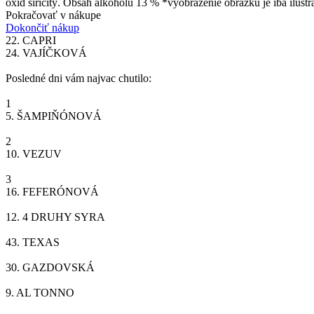
oxid siričitý. Obsah alkoholu 13 % *vyobrazenie obrázku je iba ilustr
Pokračovať v nákupe
Dokončiť nákup
22.
CAPRI
24.
VAJÍČKOVÁ
Posledné dni vám najvac chutilo:
1
5.
ŠAMPIŇÓNOVÁ
2
10.
VEZUV
3
16.
FEFERÓNOVÁ
12.
4 DRUHY SYRA
43.
TEXAS
30.
GAZDOVSKÁ
9.
AL TONNO