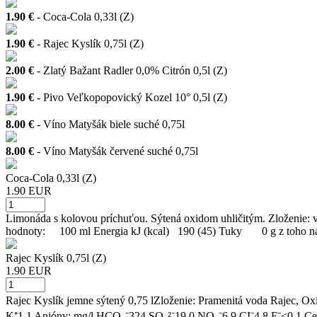
1.90 €
- Coca-Cola 0,33l (Z)
1.90 €
- Rajec Kyslík 0,75l (Z)
2.00 €
- Zlatý Bažant Radler 0,0% Citrón 0,5l (Z)
1.90 €
- Pivo Veľkopopovický Kozel 10° 0,5l (Z)
8.00 €
- Víno Matyšák biele suché 0,75l
8.00 €
- Víno Matyšák červené suché 0,75l
Coca-Cola 0,33l (Z)
1.90 EUR
Limonáda s kolovou príchuťou. Sýtená oxidom uhličitým. Zloženie: vod
hodnoty: 100 ml Energia kJ (kcal) 190 (45) Tuky 0 g z toho
Rajec Kyslík 0,75l (Z)
1.90 EUR
Rajec Kyslík jemne sýtený 0,75 lZloženie: Pramenitá voda Rajec, Oxi
K⁺1,1 Anióny: mg/l HCO₃⁻324 SO₄²⁻19,0 NO₃⁻6,9 CI⁻4,8 F⁻<0,1 Cel